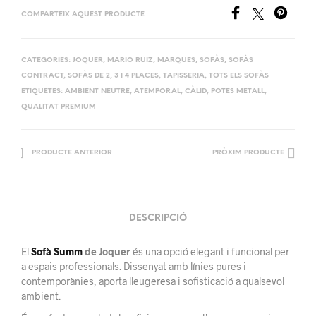
COMPARTEIX AQUEST PRODUCTE
CATEGORIES:
JOQUER
,
MARIO RUIZ
,
MARQUES
,
SOFÀS
,
SOFÀS
CONTRACT
,
SOFÀS DE 2, 3 I 4 PLACES
,
TAPISSERIA
,
TOTS ELS SOFÀS
ETIQUETES:
AMBIENT NEUTRE
,
ATEMPORAL
,
CÀLID
,
POTES METALL
,
QUALITAT PREMIUM
PRODUCTE ANTERIOR
PRÒXIM PRODUCTE
DESCRIPCIÓ
El
Sofà Summ
de Joquer
és una opció elegant i funcional per
a espais professionals. Dissenyat amb línies pures i
contemporànies, aporta lleugeresa i sofisticació a qualsevol
ambient.