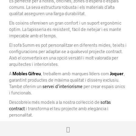
És perfecte per a hotels, oficines, zones d’espera o espais
comuns. La seva estructura robusta i els materials d’alta
qualitat asseguren una llarga durabilitat.
Els coixins ofereixen un gran confort i un suport ergonòmic
òptim. La tapisseria és resistent, fàcil de netejar i es manté
impecable amb el temps.
El sofà Summ es pot personalitzar en diferents mides, teixits i
configuracions per adaptar-se a qualsevol projecte contract.
Això el converteix en una opció versàtil i molt valorada per
arquitectes i interioristes.
A
Mobles Gifreu
, treballem amb marques líders com
Joquer
,
garantint productes de màxima qualitat i disseny exclusiu.
També oferim un
servei d’interiorisme
per crear espais únics
i funcionals.
Descobreix més models a la nostra col·lecció de
sofàs
contract
i transforma el teu projecte amb elegància i
personalitat.