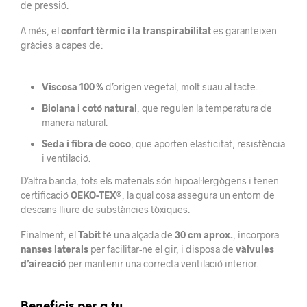
de pressió.
A més, el
confort tèrmic i la transpirabilitat
es garanteixen
gràcies a capes de:
Viscosa 100 %
d’origen vegetal, molt suau al tacte.
Biolana i cotó natural
, que regulen la temperatura de
manera natural.
Seda i fibra de coco
, que aporten elasticitat, resistència
i ventilació.
D’altra banda, tots els materials són hipoal·lergògens i tenen
certificació
OEKO-TEX®
, la qual cosa assegura un entorn de
descans lliure de substàncies tòxiques.
Finalment, el
Tabit
té una alçada de
30 cm aprox.
, incorpora
nanses laterals
per facilitar-ne el gir, i disposa de
vàlvules
d’aireació
per mantenir una correcta ventilació interior.
Beneficis per a tu