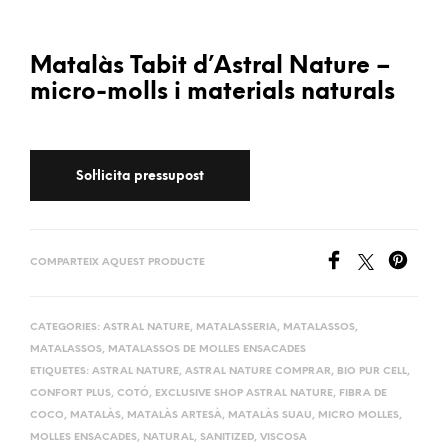
Matalàs Tabit d’Astral Nature –
micro-molls i materials naturals
COMPARTEIX AQUEST PRODUCTE
CATEGORIES:
ASTRAL NATURE
,
MATALASSERIA
,
MATALASSOS
,
MATALASSOS
,
MATALASSOS DE MOLLES ENSACADES
ETIQUETES:
ASTRAL NATURE
,
ASTRAL NATURE COMPRAR
,
BIO PUR CELL
,
CONFORT PLUS
,
COTÓ
,
EXCLUSIVE SHOP ASTRAL NATURE
,
FIBRA DE
COCO
,
MATALÀS
,
MATALÀS ARTESÀ
,
MATALÀS SUAU
,
MICRO MOLLES
,
MOLLES ENSACADES
,
NATURAL
,
SANITIZED
,
VISCOSA