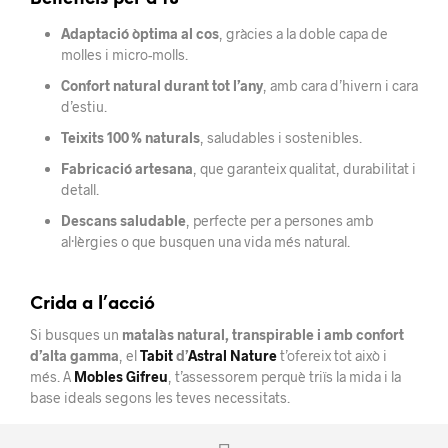
Adaptació òptima al cos
, gràcies a la doble capa de
molles i micro-molls.
Confort natural durant tot l’any
, amb cara d’hivern i cara
d’estiu.
Teixits 100 % naturals
, saludables i sostenibles.
Fabricació artesana
, que garanteix qualitat, durabilitat i
detall.
Descans saludable
, perfecte per a persones amb
al·lèrgies o que busquen una vida més natural.
Crida a l’acció
Si busques un
matalàs natural, transpirable i amb confort
d’alta gamma
, el
Tabit
d’
Astral Nature
t’ofereix tot això i
més. A
Mobles Gifreu
, t’assessorem perquè triïs la mida i la
base ideals segons les teves necessitats.