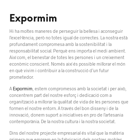
Expormim
Hi ha moltes maneres de perseguir la bellesa i aconseguir
l’excel·lència, però no totes igual de correctes. La nostra està
profundament compromesa amb la sostenibilitat i la
responsabilitat social. Perquè ens importa el medi ambient.
Així com, el benestar de totes les persones i un creixement
econòmic conscient. Només així és possible millorar el món
en què vivim i contribuir a la construcció d’un futur
prometedor.
A
Expormim
, estem compromesos amb la societat i per això,
concentrem part del nostre esforç i dedicació com a
organització a millorar la qualitat de vida de les persones que
formen el nostre entorn. A través del bon disseny i de la
innovació, donem suport a iniciatives en pro de l’artesania
contemporània. De la nostra cultura i la nostra societat.
Dins del nostre projecte empresarial és vital que la matèria
primera que emprem en la fabricació dels nostres mobles