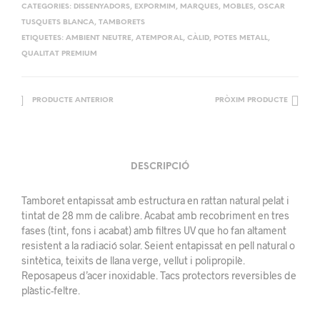
CATEGORIES:
DISSENYADORS
,
EXPORMIM
,
MARQUES
,
MOBLES
,
OSCAR
TUSQUETS BLANCA
,
TAMBORETS
ETIQUETES:
AMBIENT NEUTRE
,
ATEMPORAL
,
CÀLID
,
POTES METALL
,
QUALITAT PREMIUM
PRODUCTE ANTERIOR
PRÒXIM PRODUCTE
DESCRIPCIÓ
Tamboret entapissat amb estructura en rattan natural pelat i
tintat de 28 mm de calibre. Acabat amb recobriment en tres
fases (tint, fons i acabat) amb filtres UV que ho fan altament
resistent a la radiació solar. Seient entapissat en pell natural o
sintètica, teixits de llana verge, vellut i polipropilè.
Reposapeus d’acer inoxidable. Tacs protectors reversibles de
plàstic-feltre.