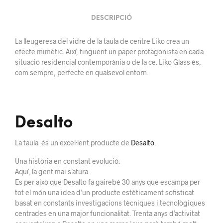
DESCRIPCIÓ
La lleugeresa del vidre de la taula de centre Liko crea un
efecte mimètic. Així, tinguent un paper protagonista en cada
situació residencial contemporània o de la ce. Liko Glass és,
com sempre, perfecte en qualsevol entorn.
Desalto
La taula és un excel·lent producte de
Desalto.
Una història en constant evolució:
Aquí, la gent mai s’atura.
Es per això que Desalto fa gairebé 30 anys que escampa per
tot el món una idea d’un producte estèticament sofisticat
basat en constants investigacions tècniques i tecnològiques
centrades en una major funcionalitat. Trenta anys d’activitat