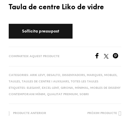
Taula de centre Liko de vidre
COMPARTEIX AQUEST PRODUCTE
CATEGORIES:
ARIK LEVY
,
DESALTO
,
DISSENYADORS
,
MARQUES
,
MOBLES
,
TAULES
,
TAULES DE CENTRE I AUXILIARS
,
TOTES LES TAULES
ETIQUETES:
ELEGANT
,
EXCEL·LENT
,
GIRONA
,
MÍNIMAL
,
MOBLES DE DISSENY
CONTEMPORANI MÍNIM
,
QUALITAT PREMIUM
,
SOBRI
PRODUCTE ANTERIOR
PRÒXIM PRODUCTE