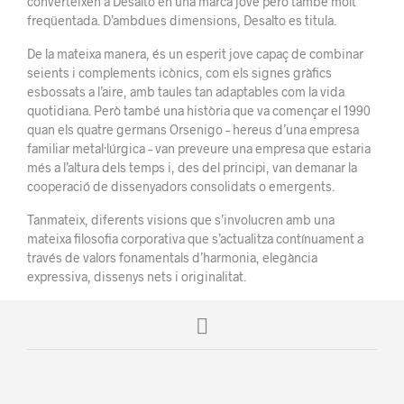
converteixen a Desalto en una marca jove però també molt
freqüentada. D’ambdues dimensions, Desalto es titula.
De la mateixa manera, és un esperit jove capaç de combinar
seients i complements icònics, com els signes gràfics
esbossats a l’aire, amb taules tan adaptables com la vida
quotidiana. Però també una història que va començar el 1990
quan els quatre germans Orsenigo – hereus d’una empresa
familiar metal·lúrgica – van preveure una empresa que estaria
més a l’altura dels temps i, des del principi, van demanar la
cooperació de dissenyadors consolidats o emergents.
Tanmateix, diferents visions que s’involucren amb una
mateixa filosofia corporativa que s’actualitza contínuament a
través de valors fonamentals d’harmonia, elegància
expressiva, dissenys nets i originalitat.