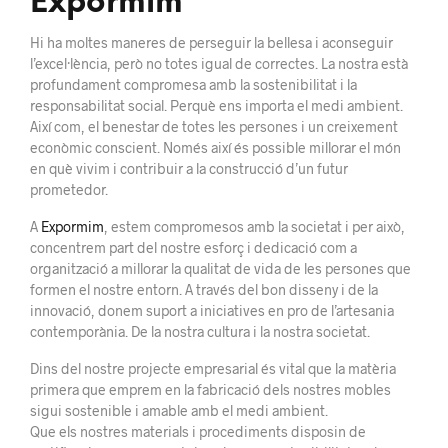
Expormim
Hi ha moltes maneres de perseguir la bellesa i aconseguir
l’excel·lència, però no totes igual de correctes. La nostra està
profundament compromesa amb la sostenibilitat i la
responsabilitat social. Perquè ens importa el medi ambient.
Així com, el benestar de totes les persones i un creixement
econòmic conscient. Només així és possible millorar el món
en què vivim i contribuir a la construcció d’un futur
prometedor.
A
Expormim
, estem compromesos amb la societat i per això,
concentrem part del nostre esforç i dedicació com a
organització a millorar la qualitat de vida de les persones que
formen el nostre entorn. A través del bon disseny i de la
innovació, donem suport a iniciatives en pro de l’artesania
contemporània. De la nostra cultura i la nostra societat.
Dins del nostre projecte empresarial és vital que la matèria
primera que emprem en la fabricació dels nostres mobles
sigui sostenible i amable amb el medi ambient.
Que els nostres materials i procediments disposin de