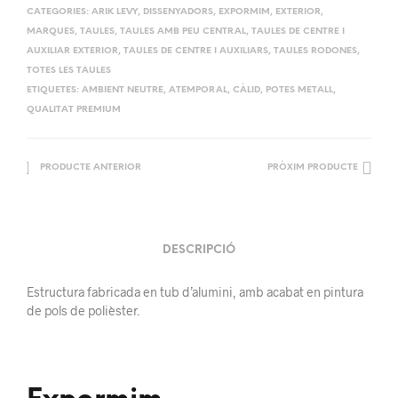
CATEGORIES:
ARIK LEVY
,
DISSENYADORS
,
EXPORMIM
,
EXTERIOR
,
MARQUES
,
TAULES
,
TAULES AMB PEU CENTRAL
,
TAULES DE CENTRE I
AUXILIAR EXTERIOR
,
TAULES DE CENTRE I AUXILIARS
,
TAULES RODONES
,
TOTES LES TAULES
ETIQUETES:
AMBIENT NEUTRE
,
ATEMPORAL
,
CÀLID
,
POTES METALL
,
QUALITAT PREMIUM
PRODUCTE ANTERIOR
PRÒXIM PRODUCTE
DESCRIPCIÓ
Estructura fabricada en tub d’alumini, amb acabat en pintura
de pols de polièster.