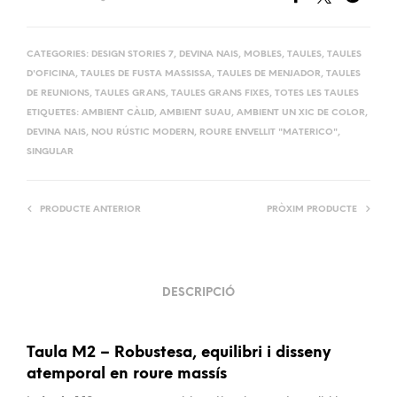
CATEGORIES:
DESIGN STORIES 7
,
DEVINA NAIS
,
MOBLES
,
TAULES
,
TAULES
D'OFICINA
,
TAULES DE FUSTA MASSISSA
,
TAULES DE MENJADOR
,
TAULES
DE REUNIONS
,
TAULES GRANS
,
TAULES GRANS FIXES
,
TOTES LES TAULES
ETIQUETES:
AMBIENT CÀLID
,
AMBIENT SUAU
,
AMBIENT UN XIC DE COLOR
,
DEVINA NAIS
,
NOU RÚSTIC MODERN
,
ROURE ENVELLIT "MATERICO"
,
SINGULAR
PRODUCTE ANTERIOR
PRÒXIM PRODUCTE
DESCRIPCIÓ
Taula M2 – Robustesa, equilibri i disseny
atemporal en roure massís