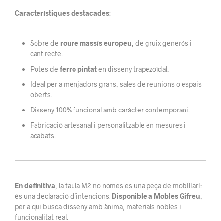
Característiques destacades:
Sobre de
roure massís europeu
, de gruix generós i
cant recte.
Potes de
ferro pintat
en disseny trapezoïdal.
Ideal per a menjadors grans, sales de reunions o espais
oberts.
Disseny 100% funcional amb caràcter contemporani.
Fabricació artesanal i personalitzable en mesures i
acabats.
En definitiva
, la taula M2 no només és una peça de mobiliari:
és una declaració d’intencions.
Disponible a Mobles Gifreu
,
per a qui busca disseny amb ànima, materials nobles i
funcionalitat real.