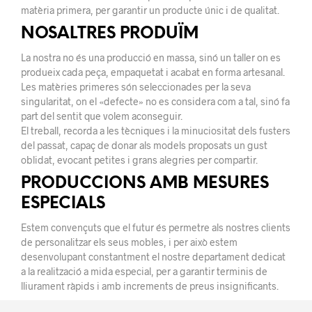
matèria primera, per garantir un producte únic i de qualitat.
NOSALTRES PRODUÏM
La nostra no és una producció en massa, sinó un taller on es
produeix cada peça, empaquetat i acabat en forma artesanal.
Les matèries primeres són seleccionades per la seva
singularitat, on el «defecte» no es considera com a tal, sinó fa
part del sentit que volem aconseguir.
El treball, recorda a les tècniques i la minuciositat dels fusters
del passat, capaç de donar als models proposats un gust
oblidat, evocant petites i grans alegries per compartir.
PRODUCCIONS AMB MESURES
ESPECIALS
Estem convençuts que el futur és permetre als nostres clients
de personalitzar els seus mobles, i per això estem
desenvolupant constantment el nostre departament dedicat
a la realització a mida especial, per a garantir terminis de
lliurament ràpids i amb increments de preus insignificants.