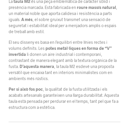
La
taula M2
és una peça emblemàtica de caràcter sòlid i
presència marcada. Està fabricada en
roure massís natural
,
un material noble que aporta calidesa i resistència a parts
iguals.
A més
, el sobre gruixut transmet una sensació de
seguretat i estabilitat ideal per a menjadors amplis o espais
de treball amb estil.
El seu disseny es basa en l’equilibri entre línies rectes i
volums definits. Les
potes metàl·liques en forma de “V”
invertida
li donen un aire industrial i contemporani,
contrastant de manera elegant amb la textura orgànica de la
fusta.
D’aquesta manera
, la taula M2 esdevé una proposta
versàtil que encaixa tant en interiors minimalistes com en
ambients més rústics.
Per si això fos poc
, la qualitat de la fusta utilitzada i els
acabats artesanals garanteixen una llarga durabilitat. Aquesta
taula està pensada per perdurar en el temps, tant pel que fa a
estructura com a estètica.