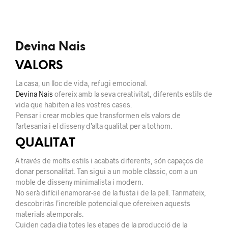
Devina Nais
VALORS
La casa, un lloc de vida, refugi emocional.
Devina Nais
ofereix amb la seva creativitat, diferents estils de
vida que habiten a les vostres cases.
Pensar i crear mobles que transformen els valors de
l’artesania i el disseny d’alta qualitat per a tothom.
QUALITAT
A través de molts estils i acabats diferents, són capaços de
donar personalitat. Tan sigui a un moble clàssic, com a un
moble de disseny minimalista i modern.
No serà difícil enamorar-se de la fusta i de la pell. Tanmateix,
descobriràs l’increïble potencial que ofereixen aquests
materials atemporals.
Cuiden cada dia totes les etapes de la producció de la