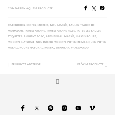
COMPARTEIX AQUEST PRODUCTE
CATEGORIES:
ICON'S
,
MOBLES
,
NOU MASSÍS
,
TAULES
,
TAULES DE
MENJADOR
,
TAULES GRANS
,
TAULES GRANS FIXES
,
TOTES LES TAULES
ETIQUETES:
AMBIENT FOSC
,
ATEMPORAL
,
MASSÍS
,
MASSÍS ROURE
,
MODERN
,
NATURAL
,
NOU RÚSTIC MODERN
,
POTES METÀL·LIQUES
,
POTES
METALL
,
ROURE NATURAL
,
RÚSTIC
,
SINGULAR
,
VANGUARDIA
PRODUCTE ANTERIOR
PRÒXIM PRODUCTE