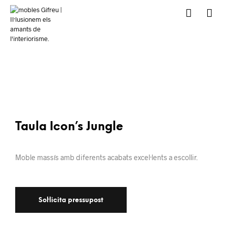
Taula Icon’s Jungle
Moble massís amb diferents acabats excel·lents a escollir.