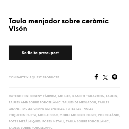
Taula menjador sobre ceràmic
Visón
COMPARTEIX AQUEST PRODUCTE
CATEGORIES:
DISSENY FÀBRICA
,
MOBLES
,
RAMIRO TARAZONA
,
TAULES
,
TAULES AMB SOBRE PORCELLÀNIC
,
TAULES DE MENJADOR
,
TAULES
GRANS
,
TAULES GRANS EXTENSIBLES
,
TOTES LES TAULES
ETIQUETES:
FUSTA
,
MOBLE FOSC
,
MOBLE MODERN
,
NEGRE
,
PORCELLÀNIC
,
POTES METÀL·LIQUES
,
POTES METALL
,
TAULA SOBRE PORCELLÀNIC
,
TAULES SOBRE PORCELLÀNIC