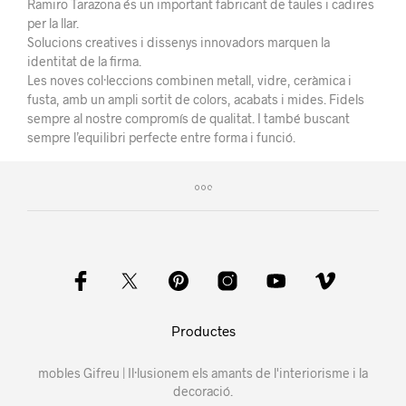
Ramiro Tarazona és un important fabricant de taules i cadires
per la llar.
Solucions creatives i dissenys innovadors marquen la
identitat de la firma.
Les noves col·leccions combinen metall, vidre, ceràmica i
fusta, amb un ampli sortit de colors, acabats i mides. Fidels
sempre al nostre compromís de qualitat. I també buscant
sempre l’equilibri perfecte entre forma i funció.
Productes
mobles Gifreu | Il·lusionem els amants de l'interiorisme i la
decoració.