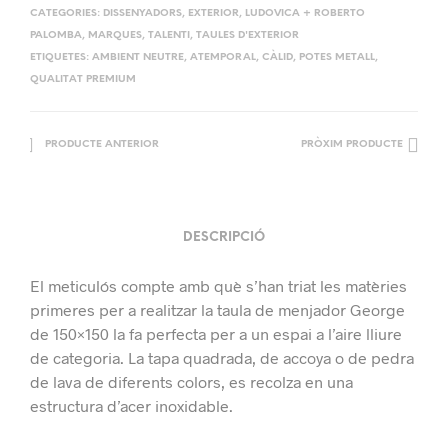
CATEGORIES:
DISSENYADORS
,
EXTERIOR
,
LUDOVICA + ROBERTO
PALOMBA
,
MARQUES
,
TALENTI
,
TAULES D'EXTERIOR
ETIQUETES:
AMBIENT NEUTRE
,
ATEMPORAL
,
CÀLID
,
POTES METALL
,
QUALITAT PREMIUM
PRODUCTE ANTERIOR
PRÒXIM PRODUCTE
DESCRIPCIÓ
El meticulós compte amb què s’han triat les matèries
primeres per a realitzar la taula de menjador George
de 150×150 la fa perfecta per a un espai a l’aire lliure
de categoria. La tapa quadrada, de accoya o de pedra
de lava de diferents colors, es recolza en una
estructura d’acer inoxidable.