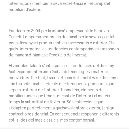
internacionalment per la seva excel·lència en el camp del
mobiliari d’exterior.
Fundada en 2004 per la intuïció empresarial de Fabrizio
Cameli. L’empresa sempre ha destacat per la seva capacitat
per a dissenyar i produir mobles i accessoris d’exterior. Els
quals interpreten les tendències contemporànies i responen
de manera dinàmica a l’evolució del mercat.
Els mobles Talenti s’anticipen a les tendències del disseny.
Així, experimenten amb èxit amb tecnologies i materials
innovadors. Per tant, tracen el camí dels mobles de disseny i
són tan sofisticats i refinats que trenquen la prima línia que
separa l’exterior de l’interior. Tanmateix, elements de
mobiliari únics que tenen l’encant de l’interior i al mateix
temps la naturalitat de l’exterior. Són col·leccions que
s’adapten perfectament a qualsevol entorn exterior, ja sigui
contract o residencial. En conseqûència responen a diferents
estils, des del més clàssic al més contemporani.