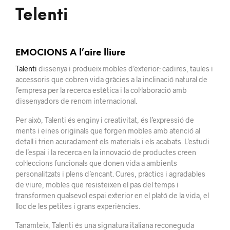
Telenti
EMOCIONS A l’aire lliure
Talenti
dissenya i produeix mobles d’exterior: cadires, taules i
accessoris que cobren vida gràcies a la inclinació natural de
l’empresa per la recerca estètica i la col·laboració amb
dissenyadors de renom internacional.
Per això, Talenti és enginy i creativitat, és l’expressió de
ments i eines originals que forgen mobles amb atenció al
detall i trien acuradament els materials i els acabats. L’estudi
de l’espai i la recerca en la innovació de productes creen
col·leccions funcionals que donen vida a ambients
personalitzats i plens d’encant. Cures, pràctics i agradables
de viure, mobles que resisteixen el pas del temps i
transformen qualsevol espai exterior en el plató de la vida, el
lloc de les petites i grans experiències.
Tanamteix, Talenti és una signatura italiana reconeguda