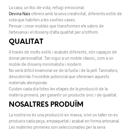
La casa, un lloc de vida, refugi emocional.
Devina Nais
ofereix amb la seva creativitat, diferents estils de
vida que habiten a les vostres cases.
Pensar i crear mobles que transformen els valors de
l’artesania i el disseny d’alta qualitat per a tothom.
QUALITAT
A través de molts estils i acabats diferents, són capaços de
donar personalitat. Tan sigui a un moble clàssic, com a un
moble de disseny minimalista i modern.
No serà difícil enamorar-se de la fusta i de la pell. Tanmateix,
descobriràs l’increïble potencial que ofereixen aquests
materials atemporals.
Cuiden cada dia totes les etapes de la producció de la
matèria primera, per garantir un producte únic i de qualitat.
NOSALTRES PRODUÏM
La nostra no és una producció en massa, sinó un taller on es
produeix cada peça, empaquetat i acabat en forma artesanal.
Les matèries primeres són seleccionades per la seva