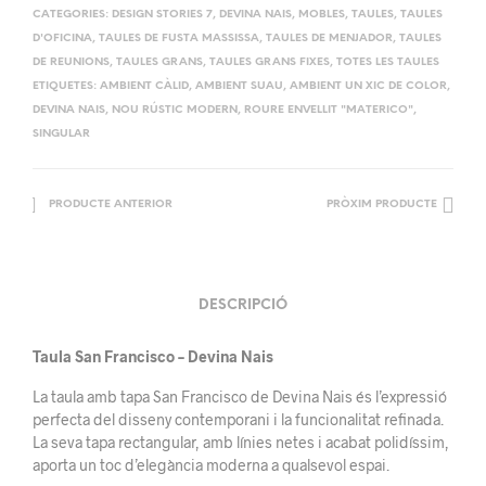
CATEGORIES:
DESIGN STORIES 7
,
DEVINA NAIS
,
MOBLES
,
TAULES
,
TAULES
D'OFICINA
,
TAULES DE FUSTA MASSISSA
,
TAULES DE MENJADOR
,
TAULES
DE REUNIONS
,
TAULES GRANS
,
TAULES GRANS FIXES
,
TOTES LES TAULES
ETIQUETES:
AMBIENT CÀLID
,
AMBIENT SUAU
,
AMBIENT UN XIC DE COLOR
,
DEVINA NAIS
,
NOU RÚSTIC MODERN
,
ROURE ENVELLIT "MATERICO"
,
SINGULAR
PRODUCTE ANTERIOR
PRÒXIM PRODUCTE
DESCRIPCIÓ
Taula San Francisco – Devina Nais
La taula amb tapa San Francisco de Devina Nais és l’expressió
perfecta del disseny contemporani i la funcionalitat refinada.
La seva tapa rectangular, amb línies netes i acabat polidíssim,
aporta un toc d’elegància moderna a qualsevol espai.