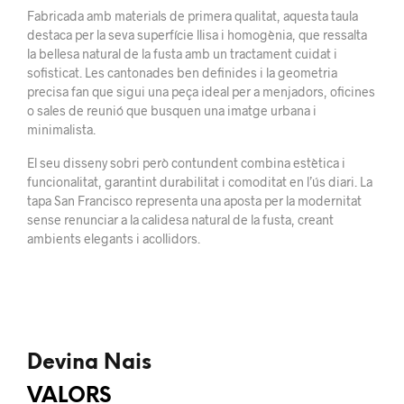
Fabricada amb materials de primera qualitat, aquesta taula
destaca per la seva superfície llisa i homogènia, que ressalta
la bellesa natural de la fusta amb un tractament cuidat i
sofisticat. Les cantonades ben definides i la geometria
precisa fan que sigui una peça ideal per a menjadors, oficines
o sales de reunió que busquen una imatge urbana i
minimalista.
El seu disseny sobri però contundent combina estètica i
funcionalitat, garantint durabilitat i comoditat en l’ús diari. La
tapa San Francisco representa una aposta per la modernitat
sense renunciar a la calidesa natural de la fusta, creant
ambients elegants i acollidors.
Devina Nais
VALORS