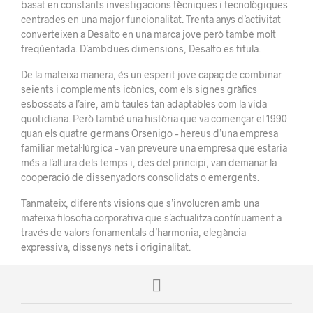
basat en constants investigacions tècniques i tecnològiques
centrades en una major funcionalitat. Trenta anys d’activitat
converteixen a Desalto en una marca jove però també molt
freqüentada. D’ambdues dimensions, Desalto es titula.
De la mateixa manera, és un esperit jove capaç de combinar
seients i complements icònics, com els signes gràfics
esbossats a l’aire, amb taules tan adaptables com la vida
quotidiana. Però també una història que va començar el 1990
quan els quatre germans Orsenigo – hereus d’una empresa
familiar metal·lúrgica – van preveure una empresa que estaria
més a l’altura dels temps i, des del principi, van demanar la
cooperació de dissenyadors consolidats o emergents.
Tanmateix, diferents visions que s’involucren amb una
mateixa filosofia corporativa que s’actualitza contínuament a
través de valors fonamentals d’harmonia, elegància
expressiva, dissenys nets i originalitat.