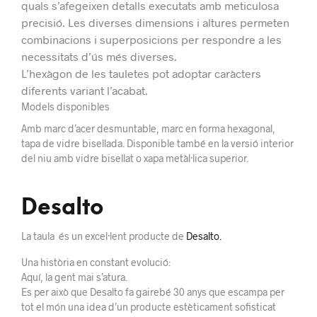
quals s’afegeixen detalls executats amb meticulosa
precisió. Les diverses dimensions i altures permeten
combinacions i superposicions per respondre a les
necessitats d’ús més diverses.
L’hexàgon de les tauletes pot adoptar caràcters
diferents variant l’acabat.
Models disponibles
Amb marc d’acer desmuntable, marc en forma hexagonal,
tapa de vidre bisellada. Disponible també en la versió interior
del niu amb vidre bisellat o xapa metàl·lica superior.
Desalto
La taula és un excel·lent producte de
Desalto.
Una història en constant evolució:
Aquí, la gent mai s’atura.
Es per això que Desalto fa gairebé 30 anys que escampa per
tot el món una idea d’un producte estèticament sofisticat