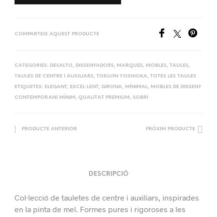
COMPARTEIX AQUEST PRODUCTE
CATEGORIES:
DESALTO
,
DISSENYADORS
,
MARQUES
,
MOBLES
,
TAULES
,
TAULES DE CENTRE I AUXILIARS
,
TOKUJIN YOSHIOKA
,
TOTES LES TAULES
ETIQUETES:
ELEGANT
,
EXCEL·LENT
,
GIRONA
,
MÍNIMAL
,
MOBLES DE DISSENY
CONTEMPORANI MÍNIM
,
QUALITAT PREMIUM
,
SOBRI
PRODUCTE ANTERIOR
PRÒXIM PRODUCTE
DESCRIPCIÓ
Col·lecció de tauletes de centre i auxiliars, inspirades
en la pinta de mel. Formes pures i rigoroses a les