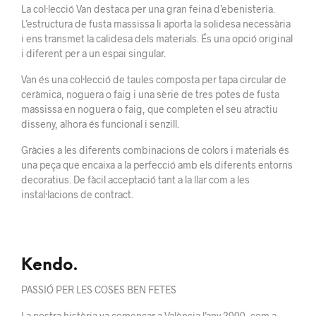
La col·lecció Van destaca per una gran feina d’ebenisteria.
L’estructura de fusta massissa li aporta la solidesa necessària
i ens transmet la calidesa dels materials. És una opció original
i diferent per a un espai singular.
Van és una col·lecció de taules composta per tapa circular de
ceràmica, noguera o faig i una sèrie de tres potes de fusta
massissa en noguera o faig, que completen el seu atractiu
disseny, alhora és funcional i senzill.
Gràcies a les diferents combinacions de colors i materials és
una peça que encaixa a la perfecció amb els diferents entorns
decoratius. De fàcil acceptació tant a la llar com a les
instal·lacions de contract.
Kendo.
PASSIÓ PER LES COSES BEN FETES
La nostra història va començar a València l’any 2000, com a