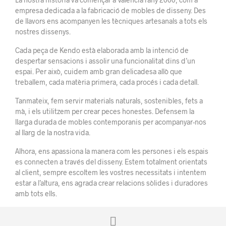
empresa dedicada a la fabricació de mobles de disseny. Des
de llavors ens acompanyen les tècniques artesanals a tots els
nostres dissenys.
Cada peça de Kendo està elaborada amb la intenció de
despertar sensacions i assolir una funcionalitat dins d’un
espai. Per això, cuidem amb gran delicadesa allò que
treballem, cada matèria primera, cada procés i cada detall.
Tanmateix, fem servir materials naturals, sostenibles, fets a
mà, i els utilitzem per crear peces honestes. Defensem la
llarga durada de mobles contemporanis per acompanyar-nos
al llarg de la nostra vida.
Alhora, ens apassiona la manera com les persones i els espais
es connecten a través del disseny. Estem totalment orientats
al client, sempre escoltem les vostres necessitats i intentem
estar a l’altura, ens agrada crear relacions sòlides i duradores
amb tots ells.