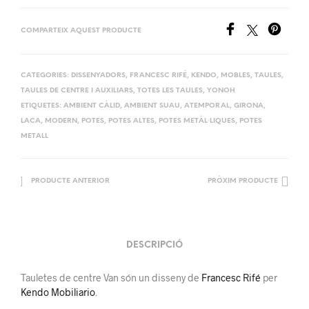
COMPARTEIX AQUEST PRODUCTE
CATEGORIES:
DISSENYADORS
,
FRANCESC RIFÉ
,
KENDO
,
MOBLES
,
TAULES
,
TAULES DE CENTRE I AUXILIARS
,
TOTES LES TAULES
,
YONOH
ETIQUETES:
AMBIENT CÀLID
,
AMBIENT SUAU
,
ATEMPORAL
,
GIRONA
,
LACA
,
MODERN
,
POTES
,
POTES ALTES
,
POTES METÀL·LIQUES
,
POTES
METALL
PRODUCTE ANTERIOR
PRÒXIM PRODUCTE
DESCRIPCIÓ
Tauletes de centre Van són un disseny de
Francesc Rifé
per
Kendo Mobiliario
.