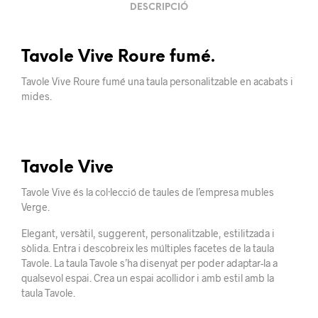
DESCRIPCIÓ
Tavole Vive Roure fumé.
Tavole Vive Roure fumé una taula personalitzable en acabats i
mides.
Tavole Vive
Tavole Vive és la col·lecció de taules de l’empresa mubles
Verge.
Elegant, versàtil, suggerent, personalitzable, estilitzada i
sòlida. Entra i descobreix les
múltiples
facetes de la
taula
Tavole
. La taula Tavole s’ha disenyat per poder adaptar-la a
qualsevol espai. Crea un espai acollidor i amb estil amb la
taula Tavole.