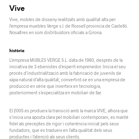
Vive
Vive, mobles de disseny realitzats amb qualitat alta per
l’empresa muebles Verge s.l. de Rossell provincia de Castelló.
Nosaltres en som distribuïdors oficials a Girona.
història
L’empresa MUBLES VERGE S.L. data de 1980, després de la
iniciativa de 3 ebenistes d’esperit
emprenedor.
Inicia el seu
procés d’industrialització amb la fabricació de juvenils
de
xapa
natural d’alta qualitat, convertint-se en una empresa de
producció en sèrie que
inverteix
en tecnologia,
posteriorment s’especialitza en mobiliari de llar.
El 2005 es
produeix la
transició amb la marca VIVE, alhora que
s’inicia una aposta clara pel mobiliari
contemporani
, es manté
fidel als preceptes de rigor i coherència iniciat pels seus
fundadors, que
es tradueix
en l’alta
qualitat dels seus
productes i l’atenció als seus
clients.