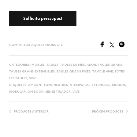
COMPARTEIX AQUEST PRODUCTE
CATEGORIES:
MOBLES
,
TAULES
,
TAULES DE MENJADOR
,
TAULES GRANS
,
TAULES GRANS EXTENSIBLES
,
TAULES GRANS FIXES
,
TAVOLE VIVE
,
TOTES
LES TAULES
,
VIVE
ETIQUETES:
AMBIENT TONS NEUTRES
,
ATEMPORAL
,
EXTENSIBLE
,
MODERN
,
MODULAR
,
ON BOOK
,
SENSE TIRADOR
,
VIVE
PRODUCTE ANTERIOR
PRÒXIM PRODUCTE