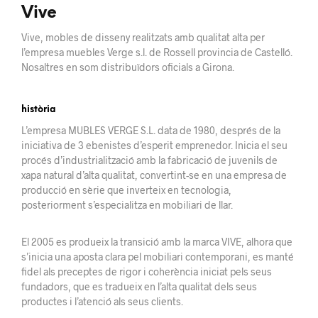
Vive
Vive, mobles de disseny realitzats amb qualitat alta per
l’empresa muebles Verge s.l. de Rossell provincia de Castelló.
Nosaltres en som distribuïdors oficials a Girona.
història
L’empresa MUBLES VERGE S.L. data de 1980, després de la
iniciativa de 3 ebenistes d’esperit
emprenedor.
Inicia el seu
procés d’industrialització amb la fabricació de juvenils
de
xapa
natural d’alta qualitat, convertint-se en una empresa de
producció en sèrie que
inverteix
en tecnologia,
posteriorment s’especialitza en mobiliari de llar.
El 2005 es
produeix la
transició amb la marca VIVE, alhora que
s’inicia una aposta clara pel mobiliari
contemporani
, es manté
fidel als preceptes de rigor i coherència iniciat pels seus
fundadors, que
es tradueix
en l’alta
qualitat dels seus
productes i l’atenció als seus
clients.