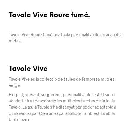
Tavole Vive Roure fumé.
Tavole Vive Roure fumé una taula personalitzable en acabats i
mides.
Tavole Vive
Tavole Vive és la col·lecció de taules de l’empresa mubles
Verge.
Elegant, versàtil, suggerent, personalitzable, estilitzada i
sòlida. Entra i descobreix les
múltiples
facetes de la
taula
Tavole
. La taula Tavole s’ha disenyat per poder adaptar-la a
qualsevol espai. Crea un espai acollidor i amb estil amb la
taula Tavole.