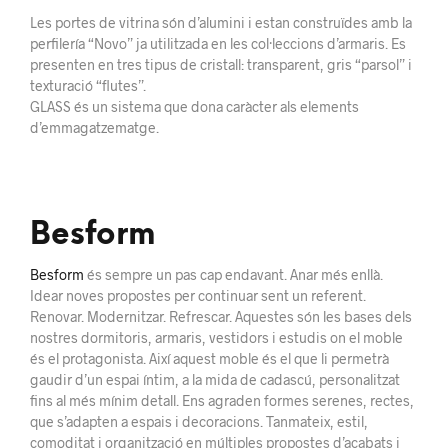
Les portes de vitrina són d’alumini i estan construïdes amb la
perfilería “Novo” ja utilitzada en les col·leccions d’armaris. Es
presenten en tres tipus de cristall: transparent, gris “parsol” i
texturació “flutes”.
GLASS és un sistema que dona caràcter als elements
d’emmagatzematge.
Besform
Besform
és sempre un pas cap endavant. Anar més enllà.
Idear noves propostes per continuar sent un referent.
Renovar. Modernitzar. Refrescar. Aquestes són les bases dels
nostres dormitoris, armaris, vestidors i estudis on el moble
és el protagonista. Així aquest moble és el que li permetrà
gaudir d’un espai íntim, a la mida de cadascú, personalitzat
fins al més mínim detall. Ens agraden formes serenes, rectes,
que s’adapten a espais i decoracions. Tanmateix, estil,
comoditat i organització en múltiples propostes d’acabats i