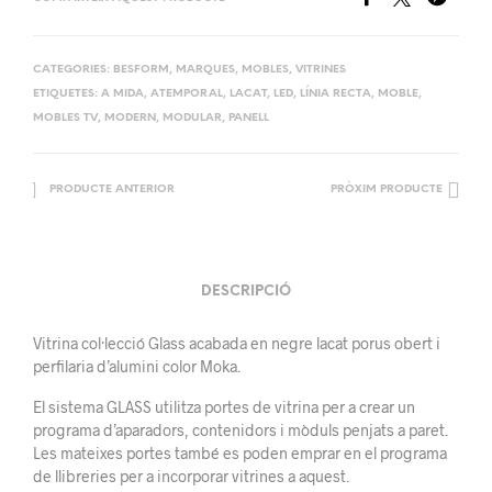
CATEGORIES:
BESFORM
,
MARQUES
,
MOBLES
,
VITRINES
ETIQUETES:
A MIDA
,
ATEMPORAL
,
LACAT
,
LED
,
LÍNIA RECTA
,
MOBLE
,
MOBLES TV
,
MODERN
,
MODULAR
,
PANELL
PRODUCTE ANTERIOR
PRÒXIM PRODUCTE
DESCRIPCIÓ
Vitrina col·lecció Glass acabada en negre lacat porus obert i
perfilaria d’alumini color Moka.
El sistema GLASS utilitza portes de vitrina per a crear un
programa d’aparadors, contenidors i mòduls penjats a paret.
Les mateixes portes també es poden emprar en el programa
de llibreries per a incorporar vitrines a aquest.