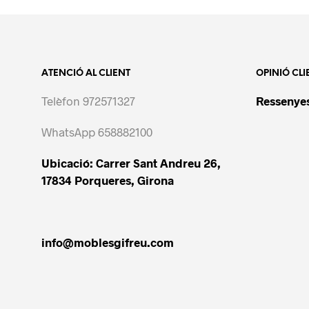
ATENCIÓ AL CLIENT
OPINIÓ CLI
Telèfon 972571327
Ressenyes
WhatsApp 658882100
Ubicació: Carrer Sant Andreu 26,
17834 Porqueres, Girona
info@moblesgifreu.com