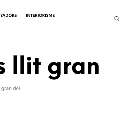
NYADORS
INTERIORISME
llit gran
 gran del