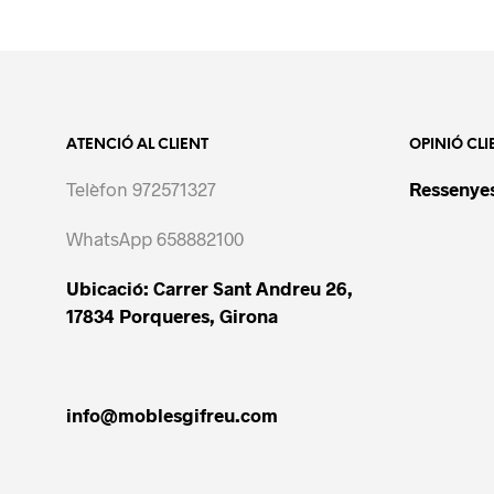
ATENCIÓ AL CLIENT
OPINIÓ CLI
Telèfon 972571327
Ressenyes
WhatsApp 658882100
Ubicació: Carrer Sant Andreu 26,
17834 Porqueres, Girona
info@moblesgifreu.com