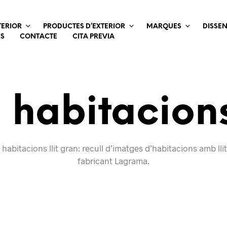
TERIOR
PRODUCTES D’EXTERIOR
MARQUES
DISSE
ES
CONTACTE
CITA PREVIA
habitacions 
habitacions llit gran: recull d’imatges d’habitacions amb llit
fabricant Lagrama.