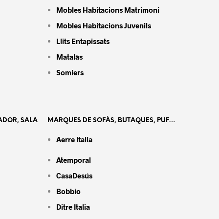
Mobles Habitacions Matrimoni
Mobles Habitacions Juvenils
Llits Entapissats
Matalàs
Somiers
ADOR, SALA
MARQUES DE SOFÀS, BUTAQUES, PUF…
Aerre Italia
Atemporal
CasaDesús
Bobbio
Ditre Italia