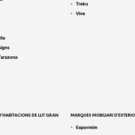
Treku
Vive
lia
signs
Tarazona
’HABITACIONS DE LLIT GRAN
MARQUES MOBILIARI D’EXTERI
Expormim