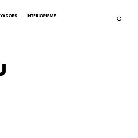
NYADORS
INTERIORISME
u