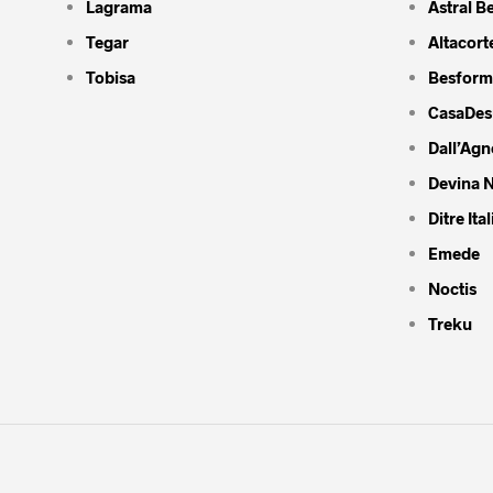
Lagrama
Astral B
Tegar
Altacort
Tobisa
Besform
CasaDes
Dall’Agn
Devina N
Ditre Ital
Emede
Noctis
Treku