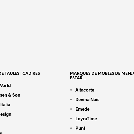
E TAULES I CADIRES
MARQUES DE MOBLES DE MENJ
ESTAR…
World
Altacorte
nsen & Søn
Devina Nais
Italia
Emede
Design
LoyraTime
Punt
n