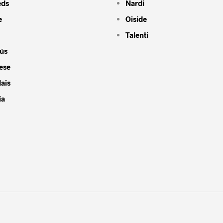
eds
Nardi
e
Oiside
Talenti
ús
ese
ais
ia