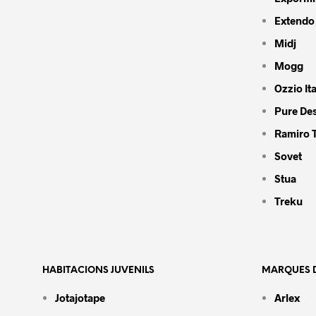
Extendo
Midj
Mogg
Ozzio Ita
Pure De
Ramiro 
Sovet
Stua
Treku
HABITACIONS JUVENILS
MARQUES D
Jotajotape
Arlex