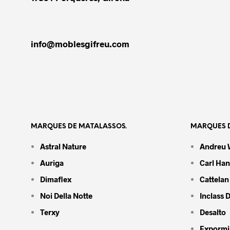
info@moblesgifreu.com
MARQUES DE MATALASSOS.
MARQUES D
Astral Nature
Andreu 
Auriga
Carl Ha
Dimaflex
Cattelan 
Noi Della Notte
Inclass 
Terxy
Desalto
Expormi