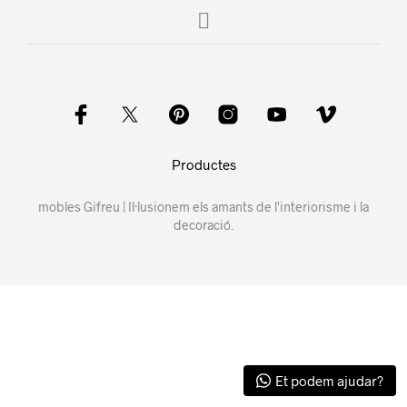
Productes
mobles Gifreu | Il·lusionem els amants de l'interiorisme i la
decoració.
Et podem ajudar?