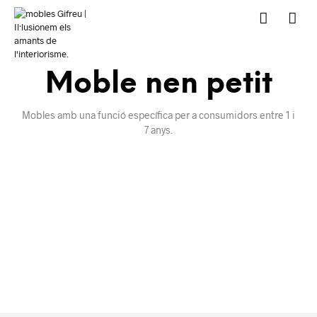
Moble nen petit
Mobles amb una funció específica per a consumidors entre 1 i
7 anys.