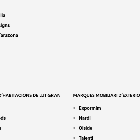
lia
signs
Tarazona
’HABITACIONS DE LLIT GRAN
MARQUES MOBILIARI D’EXTERI
Expormim
eds
Nardi
e
Oiside
Talenti