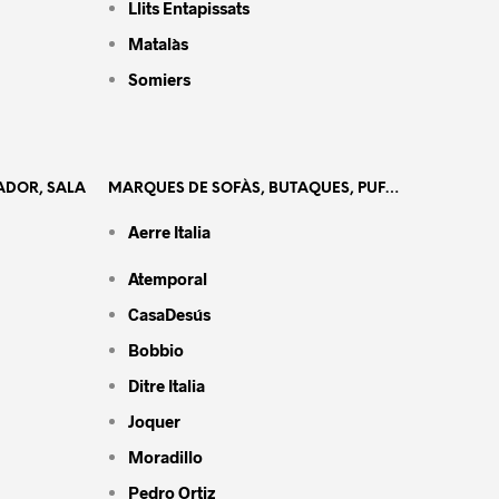
Llits Entapissats
Matalàs
Somiers
ADOR, SALA
MARQUES DE SOFÀS, BUTAQUES, PUF…
Aerre Italia
Atemporal
CasaDesús
Bobbio
Ditre Italia
Joquer
Moradillo
Pedro Ortiz