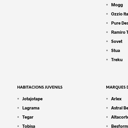
Mogg
Ozzio Ita
Pure De
Ramiro 
Sovet
Stua
Treku
HABITACIONS JUVENILS
MARQUES D
Jotajotape
Arlex
Lagrama
Astral B
Tegar
Altacort
Tobisa
Besform