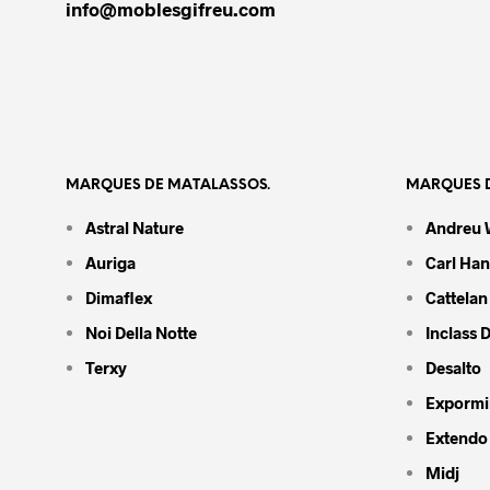
info@moblesgifreu.com
MARQUES DE MATALASSOS.
MARQUES D
Astral Nature
Andreu 
Auriga
Carl Ha
Dimaflex
Cattelan 
Noi Della Notte
Inclass 
Terxy
Desalto
Expormi
Extendo
Midj