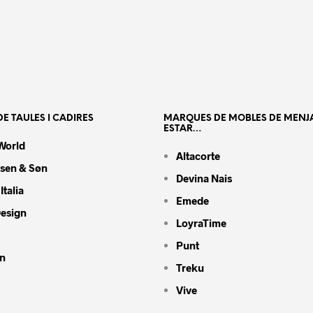
E TAULES I CADIRES
MARQUES DE MOBLES DE MENJ
ESTAR…
World
Altacorte
nsen & Søn
Devina Nais
Italia
Emede
Design
LoyraTime
Punt
n
Treku
Vive