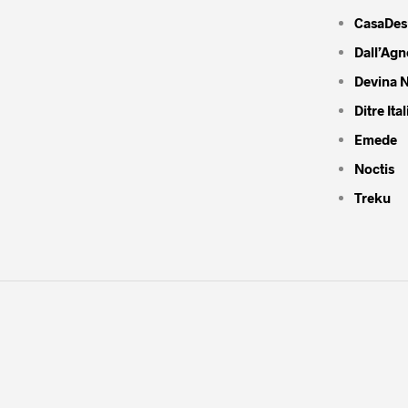
CasaDes
Dall’Agn
Devina N
Ditre Ital
Emede
Noctis
Treku