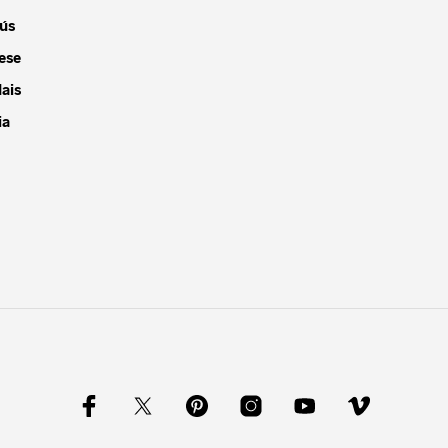
ús
ese
ais
ia