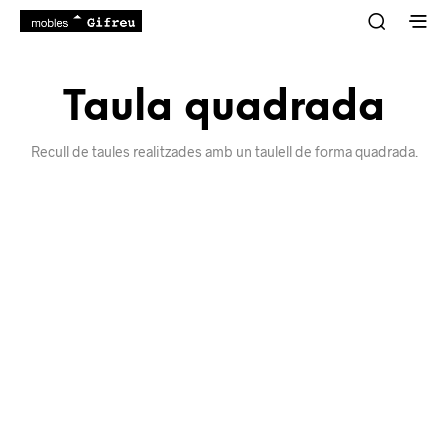
Taula quadrada
Recull de taules realitzades amb un taulell de forma quadrada.