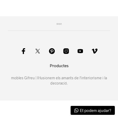
Productes
mobles Gifreu | Il·lusionem els amants de l'interiorisme i la
decoració.
Et podem ajudar?