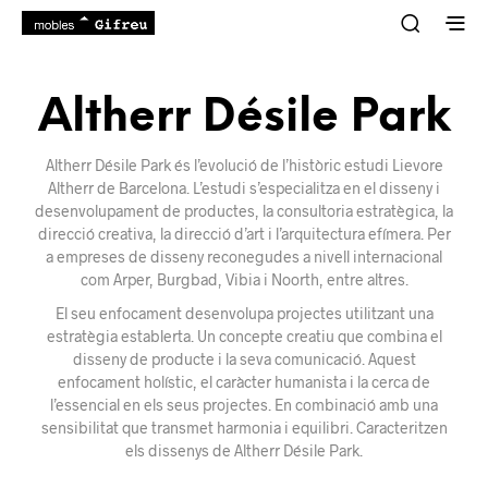
Altherr Désile Park
Altherr Désile Park és l’evolució de l’històric estudi Lievore
Altherr de Barcelona. L’estudi s’especialitza en el disseny i
desenvolupament de productes, la consultoria estratègica, la
direcció creativa, la direcció d’art i l’arquitectura efímera. Per
a empreses de disseny reconegudes a nivell internacional
com Arper, Burgbad, Vibia i Noorth, entre altres.
El seu enfocament desenvolupa projectes utilitzant una
estratègia establerta. Un concepte creatiu que combina el
disseny de producte i la seva comunicació. Aquest
enfocament holístic, el caràcter humanista i la cerca de
l’essencial en els seus projectes. En combinació amb una
sensibilitat que transmet harmonia i equilibri. Caracteritzen
els dissenys de Altherr Désile Park.