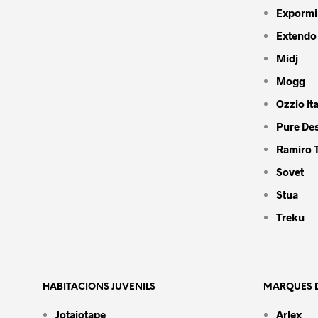
Expormi
Extendo
Midj
Mogg
Ozzio Ita
Pure De
Ramiro 
Sovet
Stua
Treku
HABITACIONS JUVENILS
MARQUES D
Jotajotape
Arlex