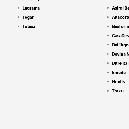
Lagrama
Astral B
Tegar
Altacort
Tobisa
Besform
CasaDes
Dall’Agn
Devina N
Ditre Ital
Emede
Noctis
Treku