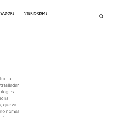
NYADORS
INTERIORISME
tudi a
traslladar
nologies
ions i
s, que va
a no només