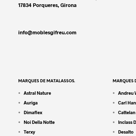
17834 Porqueres, Girona
info@moblesgifreu.com
MARQUES DE MATALASSOS.
MARQUES D
Astral Nature
Andreu 
Auriga
Carl Ha
Dimaflex
Cattelan 
Noi Della Notte
Inclass 
Terxy
Desalto