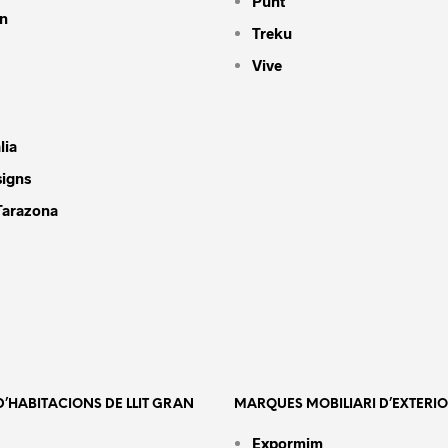
Punt
n
Treku
Vive
lia
signs
Tarazona
’HABITACIONS DE LLIT GRAN
MARQUES MOBILIARI D’EXTERI
Expormim