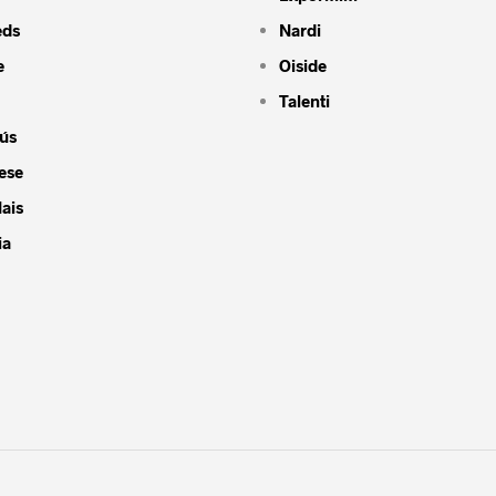
eds
Nardi
e
Oiside
Talenti
ús
ese
ais
ia