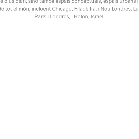
s d’ús diari, sinó també espais conceptuals, espais urbans i
de tot el món, incloent Chicago, Filadèlfia, i Nou Londres, 
París i Londres, i Holon, Israel.