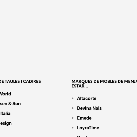
E TAULES I CADIRES
MARQUES DE MOBLES DE MENJ
ESTAR…
World
Altacorte
nsen & Søn
Devina Nais
Italia
Emede
Design
LoyraTime