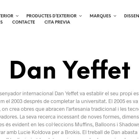
TERIOR
PRODUCTES D’EXTERIOR
MARQUES
DISSE
ES
CONTACTE
CITA PREVIA
Dan Yeffet
ssenyador internacional Dan Yeffet va establir el seu propi es
 el 2003 després de completar la universitat. El 2005 es va 
, on crea obres que abracen l’artesania tradicional i les tec
adores. La seva recerca incessant de noves formes, dimens
s és evident en les col·leccions Muffins, Balloons i Shadow
ar amb Lucie Koldova per a Brokis. El treball de Dan abast