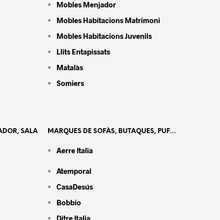
Mobles Menjador
Mobles Habitacions Matrimoni
Mobles Habitacions Juvenils
Llits Entapissats
Matalàs
Somiers
ADOR, SALA
MARQUES DE SOFÀS, BUTAQUES, PUF…
Aerre Italia
Atemporal
CasaDesús
Bobbio
Ditre Italia