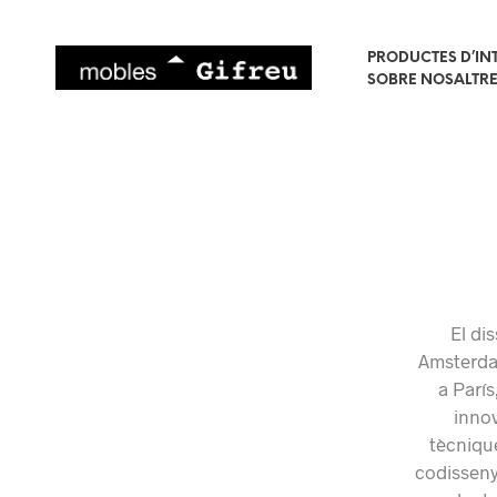
PRODUCTES D’IN
SOBRE NOSALTR
El di
Amsterdam
a París
innov
tècnique
codisseny