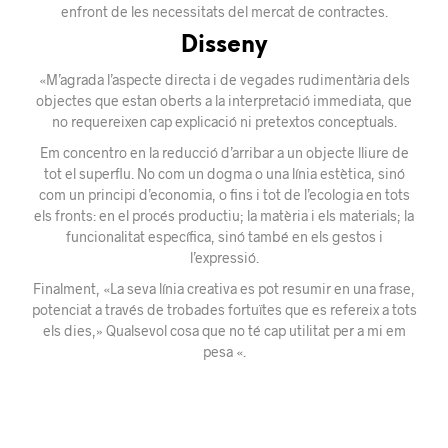
enfront de les necessitats del mercat de contractes.
Disseny
«M’agrada l’aspecte directa i de vegades rudimentària dels
objectes que estan oberts a la interpretació immediata, que
no requereixen cap explicació ni pretextos conceptuals.
Em concentro en la reducció d’arribar a un objecte lliure de
tot el superflu. No com un dogma o una línia estètica, sinó
com un principi d’economia, o fins i tot de l’ecologia en tots
els fronts: en el procés productiu; la matèria i els materials; la
funcionalitat específica, sinó també en els gestos i
l’expressió.
Finalment, «La seva línia creativa es pot resumir en una frase,
potenciat a través de trobades fortuïtes que es refereix a tots
els dies,» Qualsevol cosa que no té cap utilitat per a mi em
pesa «.