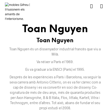
Toan Nguyen
Toan Nguyen
Toan Nguyen és un dissenyador industrial francès que viu a
Milà.
Va néixer a París el 1969.
Es va graduar a la ENSCI (París) el 1995.
Després de les experiències a París i Barcelona, ​​va seguir la
seva carrera amb Antonio Citterio, on es va fer càrrec com a
cap de disseny i es va convertir en soci de disseny. Co-
signatura de més de deu anys, més de quaranta productes
per Axor-Hansgrohe, B & B Itàlia, Flos, Iittala, Kartell, Vitra i
Technogym, entre d’altres. Tot això, abans de fundar el seu
propi estudi el 2008.