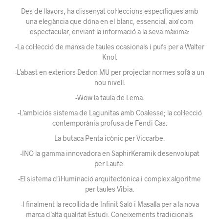
Des de llavors, ha dissenyat col·leccions específiques amb
una elegància que dóna en el blanc, essencial, així com
espectacular, enviant la informació a la seva màxima:
-La col·lecció de manxa de taules ocasionals i pufs per a Walter
Knol.
-L’abast en exteriors Dedon MU per projectar normes sofà a un
nou nivell.
-Wow la taula de Lema.
-L’ambiciós sistema de Lagunitas amb Coalesse; la col·lecció
contemporània profusa de Fendi Cas.
La butaca Penta icònic per Viccarbe.
-INO la gamma innovadora en SaphirKeramik desenvolupat
per Laufe.
-El sistema d’il·luminació arquitectònica i complex algoritme
per taules Vibia.
-I finalment la recollida de Infinit Saló i Masalla per a la nova
marca d’alta qualitat Estudi. Coneixements tradicionals