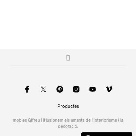
Productes
mobles Gifreu | Il·lusionem els amants de l'interiorisme i la
decoració.