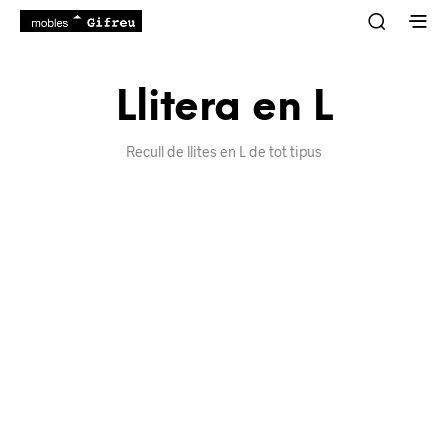
Llitera en L
Recull de llites en L de tot tipus