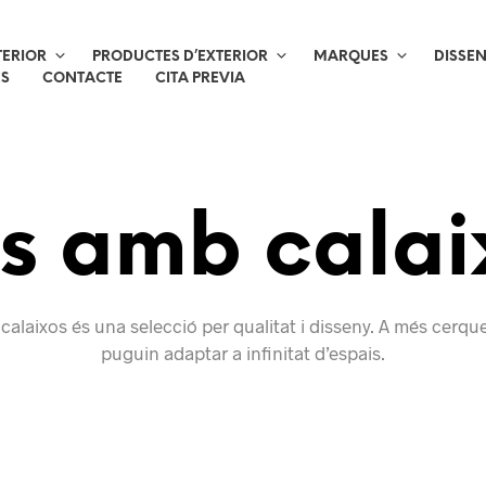
TERIOR
PRODUCTES D’EXTERIOR
MARQUES
DISSE
ES
CONTACTE
CITA PREVIA
ts amb cala
 calaixos és una selecció per qualitat i disseny. A més cerq
puguin adaptar a infinitat d’espais.