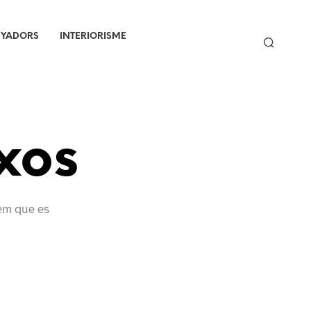
NYADORS
INTERIORISME
ixos
uem que es