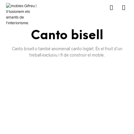
Canto bisell
Canto bisell o també anomenat canto Inglet. És el fruit d’un
treball exclusiu i fi de construir el moble.