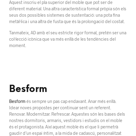
Aquest inscriu el pla superior del moble que pot ser de
diferent material. Una altra característica formal pròpia són els
seus dos possibles sistemes de sustentació: una pota fina
metàl·lica i una altra de fusta que és la prolongació del costat.
Tanmateix, AD amb el seu estricte rigor formal, pretén ser una
col·lecció icònica que va més enllà de les tendències del
moment.
Besform
Besform
és sempre un pas cap endavant. Anar més enllà.
Idear noves propostes per continuar sent un referent.
Renovar. Modernitzar. Refrescar. Aquestes són les bases dels
nostres dormitoris, armaris, vestidors i estudis on el moble
és el protagonista. Així aquest moble és el que li permetrà
gaudir d’un espai íntim, a la mida de cadascú, personalitzat