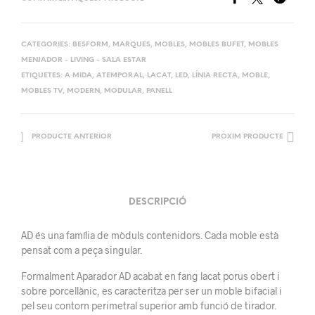
CATEGORIES:
BESFORM
,
MARQUES
,
MOBLES
,
MOBLES BUFET
,
MOBLES
MENJADOR - LIVING - SALA ESTAR
ETIQUETES:
A MIDA
,
ATEMPORAL
,
LACAT
,
LED
,
LÍNIA RECTA
,
MOBLE
,
MOBLES TV
,
MODERN
,
MODULAR
,
PANELL
PRODUCTE ANTERIOR
PRÒXIM PRODUCTE
DESCRIPCIÓ
AD és una família de mòduls contenidors. Cada moble està
pensat com a peça singular.
Formalment Aparador AD acabat en fang lacat porus obert i
sobre porcellànic, es caracteritza per ser un moble bifacial i
pel seu contorn perimetral superior amb funció de tirador.