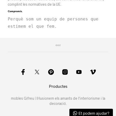
complint les normatives de la UE.
Compromís.
Perquè som un equip de persones que 
estimem el que fem.
Productes
mobles Gifreu | Il·lusionem els amants de l'interiorisme i la
decoració.
Et podem ajudar?