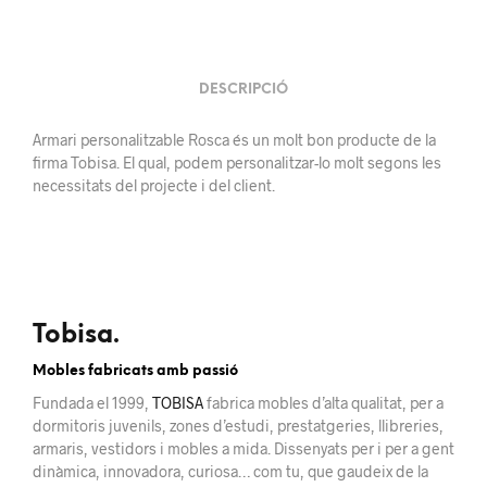
DESCRIPCIÓ
Armari personalitzable Rosca és un molt bon producte de la
firma Tobisa. El qual, podem personalitzar-lo molt segons les
necessitats del projecte i del client.
Tobisa.
Mobles fabricats amb passió
Fundada el 1999,
TOBISA
fabrica mobles d’alta qualitat, per a
dormitoris juvenils, zones d’estudi, prestatgeries, llibreries,
armaris, vestidors i mobles a mida. Dissenyats per i per a gent
dinàmica, innovadora, curiosa… com tu, que gaudeix de la