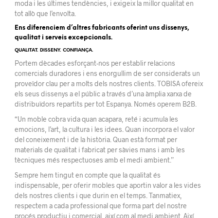
moda i les últimes tendències, i exigeix ​​la millor qualitat en
tot allò que l’envolta.
Ens diferenciem d’altres fabricants oferint uns dissenys,
qualitat i serveis excepcionals.
QUALITAT. DISSENY. CONFIANÇA.
Portem dècades esforçant-nos per establir relacions
comercials duradores i ens enorgullim de ser considerats un
proveïdor clau per a molts dels nostres clients. TOBISA ofereix
els seus dissenys a el públic a través d’una àmplia xarxa de
distribuïdors repartits per tot Espanya. Només operem B2B.
“Un moble cobra vida quan acapara, reté i acumula les
emocions, l’art, la cultura i les idees. Quan incorpora el valor
del coneixement i de la història. Quan està format per
materials de qualitat i fabricat per sàvies mans i amb les
tècniques més respectuoses amb el medi ambient.”
Sempre hem tingut en compte que la qualitat és
indispensable, per oferir mobles que aportin valor a les vides
dels nostres clients i que durin en el temps. Tanmatiex,
respectem a cada professional que forma part del nostre
procés productiu i comercial, així com al medi ambient. Així,