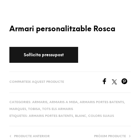
Armari personalitzable Rosca
COMPARTEIX AQUEST PRODUCTE
CATEGORIES:
ARMARIS
,
ARMARIS A MIDA
,
ARMARIS PORTES BATENTS
,
MARQUES
,
TOBISA
,
TOTS ELS ARMARIS
ETIQUETES:
ARMARIS PORTES BATENTS
,
BLANC
,
COLORS SUAUS
PRODUCTE ANTERIOR
PRÒXIM PRODUCTE