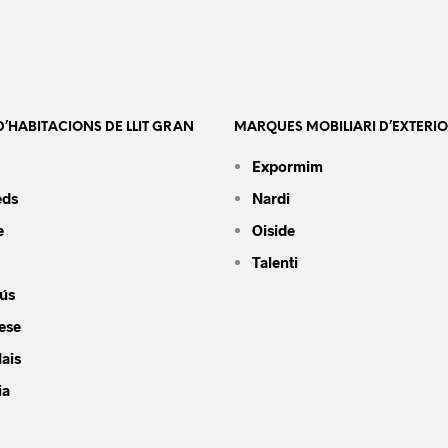
’HABITACIONS DE LLIT GRAN
MARQUES MOBILIARI D’EXTERI
Expormim
eds
Nardi
e
Oiside
Talenti
ús
ese
ais
ia