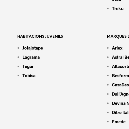
Treku
HABITACIONS JUVENILS
MARQUES D
Jotajotape
Arlex
Lagrama
Astral B
Tegar
Altacort
Tobisa
Besform
CasaDes
Dall’Agn
Devina N
Ditre Ital
Emede