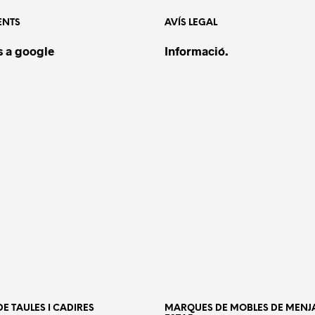
ENTS
AVÍS LEGAL
Pos
am
 a google
Informació.
CAT
CLO
ETI
ATE
E TAULES I CADIRES
MARQUES DE MOBLES DE MENJ