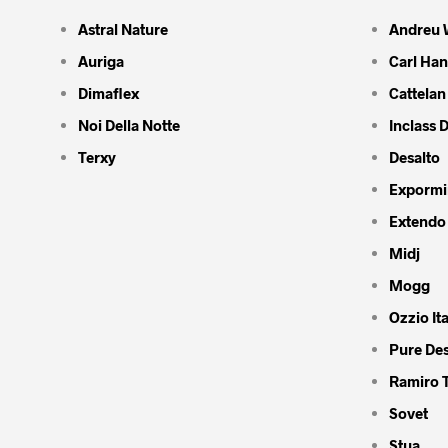
Astral Nature
Andreu 
Auriga
Carl Ha
Dimaflex
Cattelan 
Noi Della Notte
Inclass 
Terxy
Desalto
Expormi
Extendo
Midj
Mogg
Ozzio Ita
Pure De
Ramiro 
Sovet
Stua