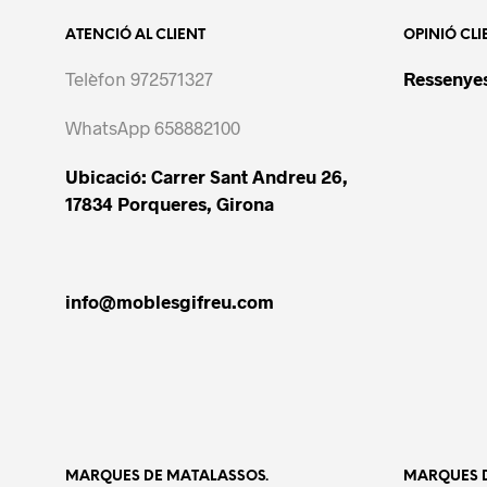
ATENCIÓ AL CLIENT
OPINIÓ CLI
Telèfon 972571327
Ressenyes
WhatsApp 658882100
Ubicació: Carrer Sant Andreu 26,
17834 Porqueres, Girona
info@moblesgifreu.com
MARQUES DE MATALASSOS.
MARQUES D