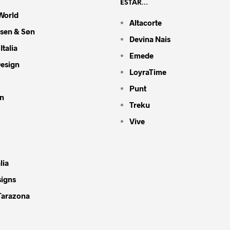
ESTAR…
World
Altacorte
nsen & Søn
Devina Nais
Italia
Emede
Design
LoyraTime
Punt
n
Treku
Vive
lia
signs
Tarazona