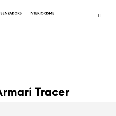
SSENYADORS
INTERIORISME
rmari Tracer
ograma armaris i vestidors amb acabats i mides a
collir segons les necessitats de cadascú.