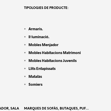
TIPOLOGIES DE PRODUCTE:
sibilitat de realitzar el producte a mida especial o bé
b estàndards.
Armaris.
Il·luminació.
Mobles Menjador
Mobles Habitacions Matrimoni
EGORIES:
ARMARIS
,
ARMARIS A MIDA
,
ARMARIS PORTES CORREDISSES
,
SETS
,
EMEDE
,
MARQUES
,
TOTS ELS ARMARIS
Mobles Habitacions Juvenils
QUETES:
A MIDA
,
AMBIENT CÀLID
,
AMBIENT CLAR
,
AMBIENT TONS NEUTRES
,
Llits Entapissats
MPORAL
,
LACA
,
LÍNIA RECTA
,
MOBLE
,
MODERN
,
MODULAR
,
PORCELLÀNIC
Matalàs
Somiers
ADOR, SALA
MARQUES DE SOFÀS, BUTAQUES, PUF…