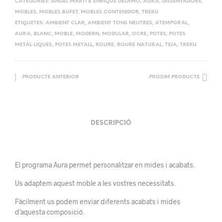
CATEGORIES:
ANGEL MARTÍ & ENRIQUE DELAMO
,
AURA
,
DISSENYADORS
,
MOBLES
,
MOBLES BUFET
,
MOBLES CONTENIDOR
,
TREKU
ETIQUETES:
AMBIENT CLAR
,
AMBIENT TONS NEUTRES
,
ATEMPORAL
,
AURA
,
BLANC
,
MOBLE
,
MODERN
,
MODULAR
,
OCRE
,
POTES
,
POTES
METÀL·LIQUES
,
POTES METALL
,
ROURE
,
ROURE NATURAL
,
TEJA
,
TREKU
PRODUCTE ANTERIOR
PRÒXIM PRODUCTE
DESCRIPCIÓ
El programa Aura permet personalitzar en mides i acabats.
Us adaptem aquest moble a les vostres necessitats.
Fàcilment us podem enviar diferents acabats i mides
d’aquesta composició.