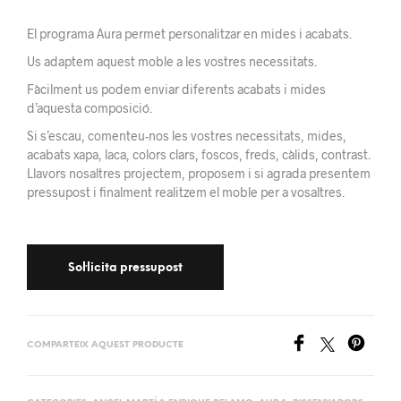
El programa Aura permet personalitzar en mides i acabats.
Us adaptem aquest moble a les vostres necessitats.
Fàcilment us podem enviar diferents acabats i mides
d’aquesta composició.
Si s’escau, comenteu-nos les vostres necessitats, mides,
acabats xapa, laca, colors clars, foscos, freds, càlids, contrast.
Llavors nosaltres projectem, proposem i si agrada presentem
pressupost i finalment realitzem el moble per a vosaltres.
COMPARTEIX AQUEST PRODUCTE