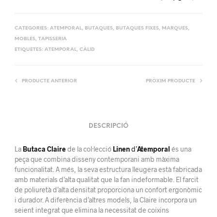
CATEGORIES:
ATEMPORAL
,
BUTAQUES
,
BUTAQUES FIXES
,
MARQUES
,
MOBLES
,
TAPISSERIA
ETIQUETES:
ATEMPORAL
,
CÀLID
PRODUCTE ANTERIOR
PRÒXIM PRODUCTE
DESCRIPCIÓ
La
Butaca Claire
de la col·lecció
Linen
d’
Atemporal
és una
peça que combina disseny contemporani amb màxima
funcionalitat. A més, la seva estructura lleugera està fabricada
amb materials d’alta qualitat que la fan indeformable. El farcit
de poliuretà d’alta densitat proporciona un confort ergonòmic
i durador. A diferència d’altres models, la Claire incorpora un
seient integrat que elimina la necessitat de coixins