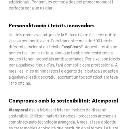
addicionals. Per tant, és còmoda des del primer moment i
perfecta per a un ús diari.
Personalització i teixits innovadors
Un dels grans avantatges de la Butaca Claire és, sens dubte,
la seva personalització. Pots triar entre més de 500 teixits
diferents, incloent els teixits
EasyClean®
. Aquests teixits no
només faciliten la neteja, sinó que també són resistents a
taques i tenen propietats antibacterianes. Per això, són ideals
per a qualsevol tipus d’ús, tant domèstic com professional. A
més, les línies minimalistes i elegants de la butaca s’adapten
a qualsevol estil decoratiu, aportant un toc sofisticat a la teva
llar o oficina.
Compromís amb la sostenibilitat: Atemporal
Atemporal
és un fabricant líder en mobles de disseny
sostenible. Utilitzen materials nobles i processos artesanals
combinats amb tecnologia avançada. A més, el seu objectiu
és crear mobles ecològics que perdurin en el temps. La fusta