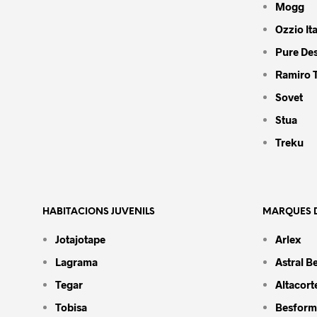
Mogg
Ozzio Ita
Pure De
Ramiro 
Sovet
Stua
Treku
HABITACIONS JUVENILS
MARQUES D
Jotajotape
Arlex
Lagrama
Astral B
Tegar
Altacort
Tobisa
Besform