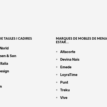
E TAULES I CADIRES
MARQUES DE MOBLES DE MENJ
ESTAR…
World
Altacorte
nsen & Søn
Devina Nais
Italia
Emede
Design
LoyraTime
Punt
n
Treku
Vive