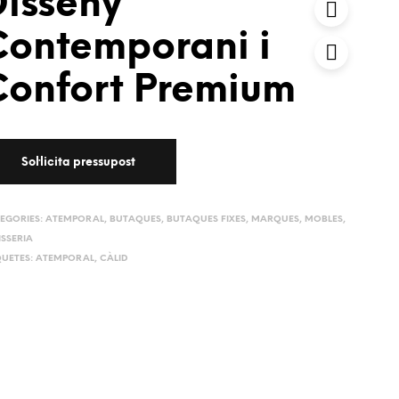
Disseny
Contemporani i
Confort Premium
EGORIES:
ATEMPORAL
,
BUTAQUES
,
BUTAQUES FIXES
,
MARQUES
,
MOBLES
,
ISSERIA
QUETES:
ATEMPORAL
,
CÀLID