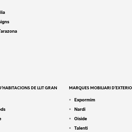
lia
signs
Tarazona
’HABITACIONS DE LLIT GRAN
MARQUES MOBILIARI D’EXTERI
Expormim
eds
Nardi
e
Oiside
Talenti