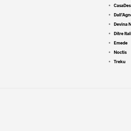
CasaDes
Dall’Agn
Devina N
Ditre Ital
Emede
Noctis
Treku