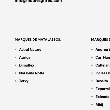
info@moblesgifreu.com
MARQUES DE MATALASSOS.
MARQUES D
Astral Nature
Andreu 
Auriga
Carl Ha
Dimaflex
Cattelan 
Noi Della Notte
Inclass 
Terxy
Desalto
Expormi
Extendo
Midj