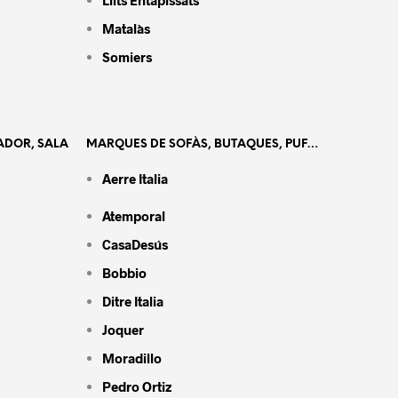
Llits Entapissats
Matalàs
Somiers
ADOR, SALA
MARQUES DE SOFÀS, BUTAQUES, PUF…
Aerre Italia
Atemporal
CasaDesús
Bobbio
Ditre Italia
Joquer
Moradillo
Pedro Ortiz