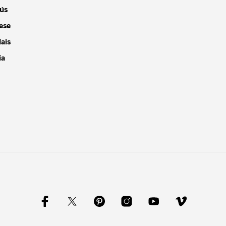
ús
ese
ais
ia