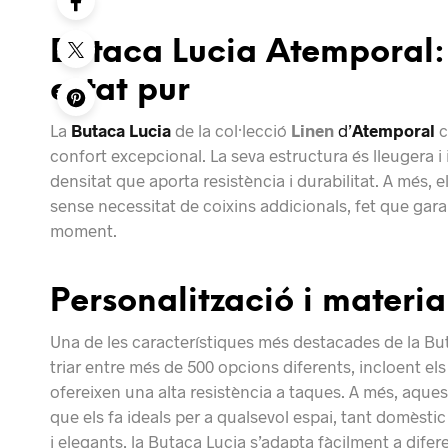
Butaca Lucia Atemporal: 
estat pur
La
Butaca Lucia
de la col·lecció
Linen
d’
Atemporal
c
confort excepcional. La seva estructura és lleugera i 
densitat que aporta resistència i durabilitat. A més, 
sense necessitat de coixins addicionals, fet que garan
moment.
Personalització i materi
Una de les característiques més destacades de la Buta
triar entre més de 500 opcions diferents, incloent els
ofereixen una alta resistència a taques. A més, aques
que els fa ideals per a qualsevol espai, tant domèstic
i elegants, la Butaca Lucia s’adapta fàcilment a difer