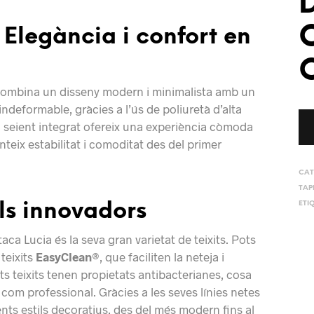
Elegància i confort en
ombina un disseny modern i minimalista amb un
indeformable, gràcies a l’ús de poliuretà d’alta
el seient integrat ofereix una experiència còmoda
teix estabilitat i comoditat des del primer
CAT
TAP
ETI
als innovadors
ca Lucia és la seva gran varietat de teixits. Pots
 teixits
EasyClean®
, que faciliten la neteja i
ts teixits tenen propietats antibacterianes, cosa
 com professional. Gràcies a les seves línies netes
ents estils decoratius, des del més modern fins al