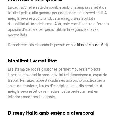
La cadira Amelie està disponible amb una àmplia varietat de
teixits i pells d’alta gamma per adaptar-se a qualsevol estil.
A
més
, la seva estructura robusta assegura estabilitat i
durabilitat al llarg dels anys.
Així
, pots escollir entre diferents
opcions d’acabats per personalitzar-la segons les teves
necessitats.
Descobreix tots els acabats possibles a
la fitxa oficial de Midj
.
Mobilitat i versatilitat
El sistema de rodes giratòries permet moure’s amb total
llibertat, afavorint la productivitat i el dinamisme a l’espai de
treball.
Per això
, aquesta cadira és una opció pràctica per a
sales de reunions, taules d’escriptori i estudis creatius.
A
més
, la seva estètica refinada encaixa perfectament en
interiors moderns i elegants.
Disseny italià amb essència atemporal