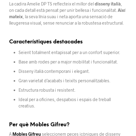
La cadira Amelie DP TS reflecteix el millor del
disseny italià
,
on cada detall està pensat per unir bellesa i funcionalitat.
Així
mateix
, la seva línia suau i neta aporta una sensació de
lleugeresa visual, sense renunciar a la robustesa estructural.
Característiques destacades
Seient totalment entapissat per a un confort superior.
Base amb rodes per a major mobilitat i funcionalitat.
Disseny italià contemporani i elegant.
Gran varietat d’acabats i teixits personalitzables.
Estructura robusta i resistent.
Ideal per a oficines, despatxos i espais de treball
creatius.
Per què Mobles Gifreu?
A
Mobles Gifreu
seleccionem peces icòniques de disseny