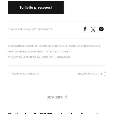
COMPARTEIX AQUEST PRODUCTE
CATEGORIES:
CADIRES
,
CADIRES AMB RODES
,
CADIRES ENTAPISSADES
,
MIDJ
,
MOBLES
,
TAPISSERIA
,
TOTES LES CADIRES
ETIQUETES:
ATEMPORAL
,
MIDJ
,
PELL
,
SINGULAR
PRODUCTE ANTERIOR
PRÒXIM PRODUCTE
DESCRIPCIÓ