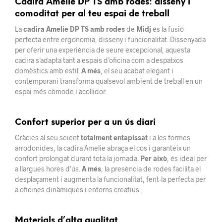
Cadira Amelie DP TS amb rodes: disseny i
comoditat per al teu espai de treball
La
cadira Amelie DP TS amb rodes
de
Midj
és la fusió
perfecta entre ergonomia, disseny i funcionalitat. Dissenyada
per oferir una experiència de seure excepcional, aquesta
cadira s’adapta tant a espais d’oficina com a despatxos
domèstics amb estil.
A més
, el seu acabat elegant i
contemporani transforma qualsevol ambient de treball en un
espai més còmode i acollidor.
Confort superior per a un ús diari
Gràcies al seu seient
totalment entapissat
i a les formes
arrodonides, la cadira Amelie abraça el cos i garanteix un
confort prolongat durant tota la jornada.
Per això
, és ideal per
a llargues hores d’ús.
A més
, la presència de rodes facilita el
desplaçament i augmenta la funcionalitat, fent-la perfecta per
a oficines dinàmiques i entorns creatius.
Materials d’alta qualitat