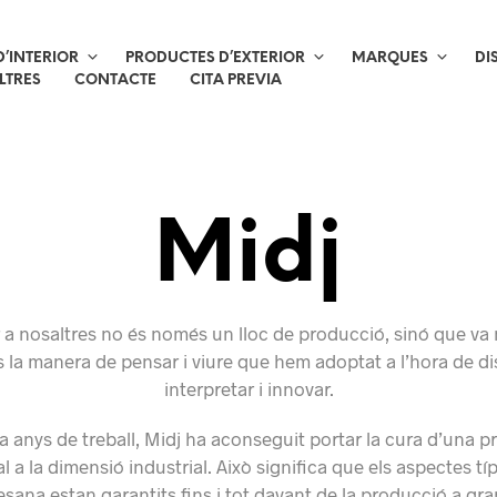
’INTERIOR
PRODUCTES D’EXTERIOR
MARQUES
DI
LTRES
CONTACTE
CITA PREVIA
Midj
er a nosaltres no és només un lloc de producció, sinó que va
És la manera de pensar i viure que hem adoptat a l’hora de di
interpretar i innovar.
a anys de treball, Midj ha aconseguit portar la cura d’una 
l a la dimensió industrial. Això significa que els aspectes típ
esana estan garantits fins i tot davant de la producció a gra