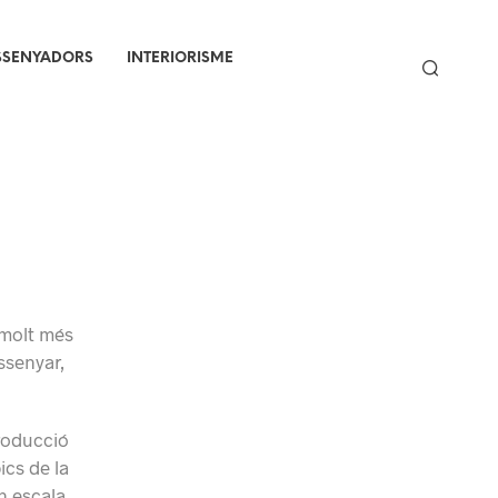
SSENYADORS
INTERIORISME
 molt més
ssenyar,
producció
ics de la
n escala.