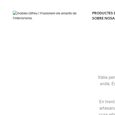
PRODUCTES D
SOBRE NOSA
Itàlia p
enllà. 
En trent
artesana
cura art