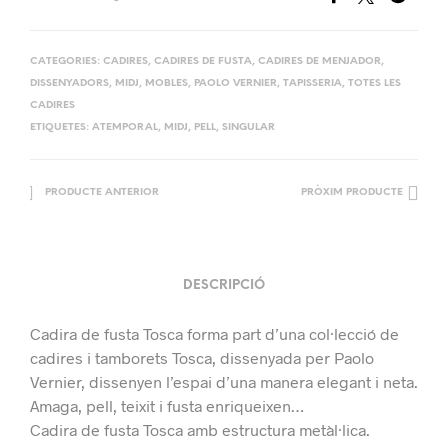
CATEGORIES:
CADIRES
,
CADIRES DE FUSTA
,
CADIRES DE MENJADOR
,
DISSENYADORS
,
MIDJ
,
MOBLES
,
PAOLO VERNIER
,
TAPISSERIA
,
TOTES LES
CADIRES
ETIQUETES:
ATEMPORAL
,
MIDJ
,
PELL
,
SINGULAR
PRODUCTE ANTERIOR
PRÒXIM PRODUCTE
DESCRIPCIÓ
Cadira de fusta Tosca forma part d’una col·lecció de
cadires i tamborets Tosca, dissenyada per Paolo
Vernier, dissenyen l’espai d’una manera elegant i neta.
Amaga, pell, teixit i fusta enriqueixen…
Cadira de fusta Tosca amb estructura metàl·lica.