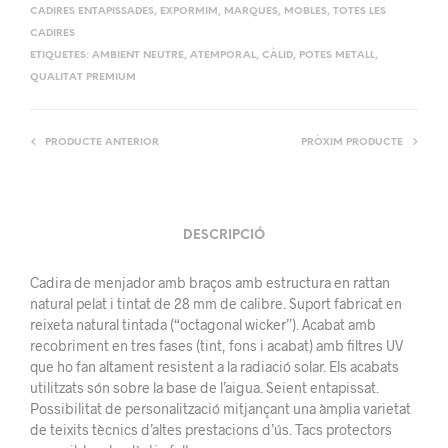
CADIRES ENTAPISSADES
,
EXPORMIM
,
MARQUES
,
MOBLES
,
TOTES LES
CADIRES
ETIQUETES:
AMBIENT NEUTRE
,
ATEMPORAL
,
CÀLID
,
POTES METALL
,
QUALITAT PREMIUM
PRODUCTE ANTERIOR
PRÒXIM PRODUCTE
DESCRIPCIÓ
Cadira de menjador amb braços amb estructura en rattan
natural pelat i tintat de 28 mm de calibre. Suport fabricat en
reixeta natural tintada (“octagonal wicker”). Acabat amb
recobriment en tres fases (tint, fons i acabat) amb filtres UV
que ho fan altament resistent a la radiació solar. Els acabats
utilitzats són sobre la base de l’aigua. Seient entapissat.
Possibilitat de personalització mitjançant una àmplia varietat
de teixits tècnics d’altes prestacions d’ús. Tacs protectors