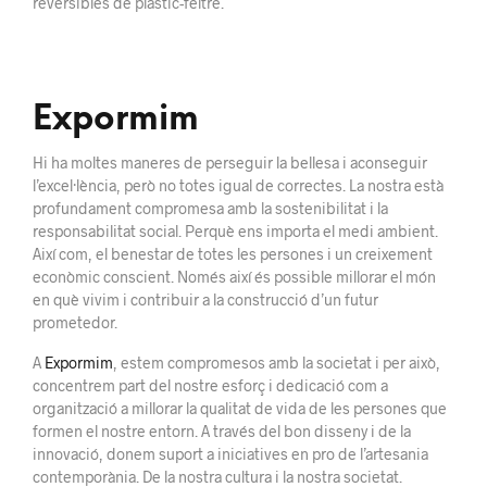
reversibles de plàstic-feltre.
Expormim
Hi ha moltes maneres de perseguir la bellesa i aconseguir
l’excel·lència, però no totes igual de correctes. La nostra està
profundament compromesa amb la sostenibilitat i la
responsabilitat social. Perquè ens importa el medi ambient.
Així com, el benestar de totes les persones i un creixement
econòmic conscient. Només així és possible millorar el món
en què vivim i contribuir a la construcció d’un futur
prometedor.
A
Expormim
, estem compromesos amb la societat i per això,
concentrem part del nostre esforç i dedicació com a
organització a millorar la qualitat de vida de les persones que
formen el nostre entorn. A través del bon disseny i de la
innovació, donem suport a iniciatives en pro de l’artesania
contemporània. De la nostra cultura i la nostra societat.