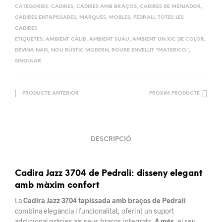
CATEGORIES:
CADIRES
,
CADIRES AMB BRAÇOS
,
CADIRES DE MENJADOR
,
CADIRES ENTAPISSADES
,
MARQUES
,
MOBLES
,
PEDRALI
,
TOTES LES
CADIRES
ETIQUETES:
AMBIENT CÀLID
,
AMBIENT SUAU
,
AMBIENT UN XIC DE COLOR
,
DEVINA NAIS
,
NOU RÚSTIC MODERN
,
ROURE ENVELLIT "MATERICO"
,
SINGULAR
PRODUCTE ANTERIOR
PRÒXIM PRODUCTE
DESCRIPCIÓ
Cadira Jazz 3704 de Pedrali: disseny elegant
amb màxim confort
La
Cadira Jazz 3704 tapissada amb braços de Pedrali
combina elegància i funcionalitat, oferint un suport
addicional gràcies als seus braços integrats.
A més
, el seu