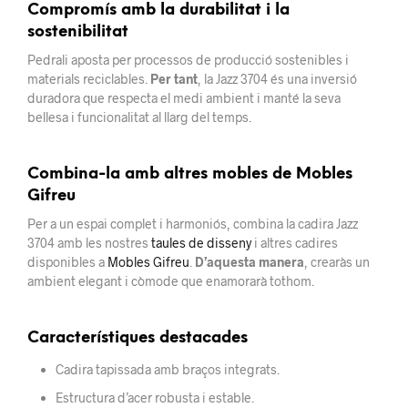
Compromís amb la durabilitat i la
sostenibilitat
Pedrali aposta per processos de producció sostenibles i
materials reciclables.
Per tant
, la Jazz 3704 és una inversió
duradora que respecta el medi ambient i manté la seva
bellesa i funcionalitat al llarg del temps.
Combina-la amb altres mobles de Mobles
Gifreu
Per a un espai complet i harmoniós, combina la cadira Jazz
3704 amb les nostres
taules de disseny
i altres cadires
disponibles a
Mobles Gifreu
.
D’aquesta manera
, crearàs un
ambient elegant i còmode que enamorarà tothom.
Característiques destacades
Cadira tapissada amb braços integrats.
Estructura d’acer robusta i estable.