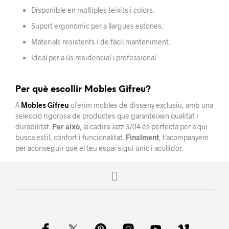
Disponible en múltiples teixits i colors.
Suport ergonòmic per a llargues estones.
Materials resistents i de fàcil manteniment.
Ideal per a ús residencial i professional.
Per què escollir Mobles Gifreu?
A
Mobles Gifreu
oferim mobles de disseny exclusiu, amb una
selecció rigorosa de productes que garanteixen qualitat i
durabilitat.
Per això
, la cadira Jazz 3704 és perfecta per a qui
busca estil, confort i funcionalitat.
Finalment
, t’acompanyem
per aconseguir que el teu espai sigui únic i acollidor.