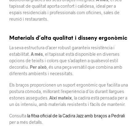
tapissat de qualitat aporta confort i calidesa, ideal per a
espais residencials i professionals com oficines, sales de
reunió i restaurants.
Materials d’alta qualitat i disseny ergonòmic
La seva estructura d’acer robust garanteix resistència i
estabilitat.
A més
, el tapissat està disponible en diverses
opcions de teixits i colors que s’adapten a qualsevol estil
decoratiu.
Per això
, és una peça versàtil que combina amb
diferents ambients i necessitats.
Els braços proporcionen un suport ergonòmic que facilita una
postura còmoda, millorant l’experiència d’ús durant llargues
estones assegudes.
Així mateix
, la cadira està pensada per a
un ús intensiu, amb materials resistents i fàcils de mantenir.
Consulta
la fitxa oficial de la Cadira Jazz amb braços a Pedrali
per a més detalls.