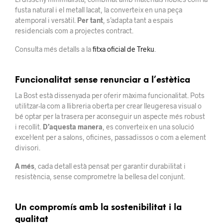
fusta natural i el metall lacat, la converteix en una peça
atemporal i versàtil.
Per tant
, s’adapta tant a espais
residencials com a projectes contract.
Consulta més detalls a la
fitxa oficial de Treku
.
Funcionalitat sense renunciar a l’estètica
La Bost està dissenyada per oferir màxima funcionalitat. Pots
utilitzar-la com a llibreria oberta per crear lleugeresa visual o
bé optar per la trasera per aconseguir un aspecte més robust
i recollit.
D’aquesta manera
, es converteix en una solució
excel·lent per a salons, oficines, passadissos o com a element
divisori.
A més
, cada detall està pensat per garantir durabilitat i
resistència, sense comprometre la bellesa del conjunt.
Un compromís amb la sostenibilitat i la
qualitat