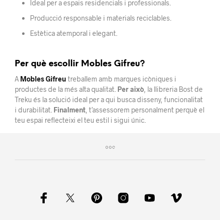
Ideal per a espais residencials i professionals.
Producció responsable i materials reciclables.
Estètica atemporal i elegant.
Per què escollir Mobles Gifreu?
A
Mobles Gifreu
treballem amb marques icòniques i
productes de la més alta qualitat.
Per això
, la llibreria Bost de
Treku és la solució ideal per a qui busca disseny, funcionalitat
i durabilitat.
Finalment
, t’assessorem personalment perquè el
teu espai reflecteixi el teu estil i sigui únic.