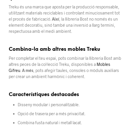
Treku és una marca que aposta per la producció responsable,
utilitzant materials reciclables i controlant minuciosament tot
el procés de fabricació.
Així
, la llibreria Bost no només és un
element decoratiu, sinó també una inversió a llarg termini,
respectuosa amb el medi ambient.
Combina-la amb altres mobles Treku
Per completar el teu espai, pots combinar la llibreria Bost amb
altres peces de la col·lecció Treku, disponibles a
Mobles
Gifreu
.
A més
, pots afegir taules, consoles o mòduls auxiliars
per crear un ambient harmònic i coherent.
Característiques destacades
Disseny modular i personalitzable.
Opció de trasera per a més privacitat.
Combina fusta natural i metall lacat.