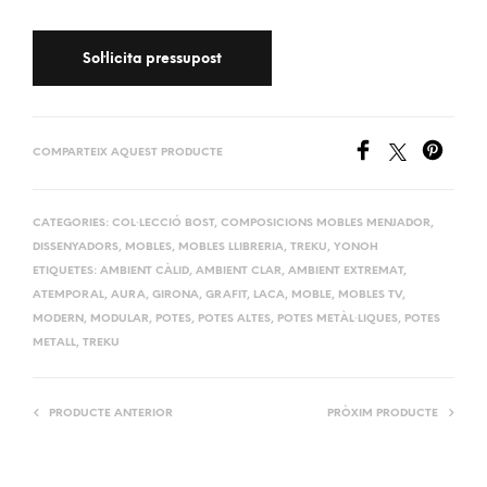
COMPARTEIX AQUEST PRODUCTE
CATEGORIES:
COL·LECCIÓ BOST
,
COMPOSICIONS MOBLES MENJADOR
,
DISSENYADORS
,
MOBLES
,
MOBLES LLIBRERIA
,
TREKU
,
YONOH
ETIQUETES:
AMBIENT CÀLID
,
AMBIENT CLAR
,
AMBIENT EXTREMAT
,
ATEMPORAL
,
AURA
,
GIRONA
,
GRAFIT
,
LACA
,
MOBLE
,
MOBLES TV
,
MODERN
,
MODULAR
,
POTES
,
POTES ALTES
,
POTES METÀL·LIQUES
,
POTES
METALL
,
TREKU
PRODUCTE ANTERIOR
PRÒXIM PRODUCTE