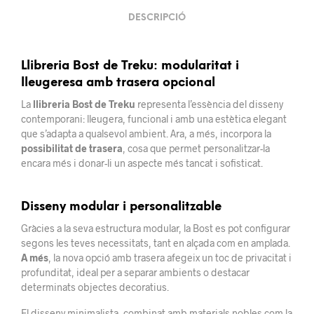
DESCRIPCIÓ
Llibreria Bost de Treku: modularitat i
lleugeresa amb trasera opcional
La
llibreria Bost de Treku
representa l’essència del disseny
contemporani: lleugera, funcional i amb una estètica elegant
que s’adapta a qualsevol ambient. Ara, a més, incorpora la
possibilitat de trasera
, cosa que permet personalitzar-la
encara més i donar-li un aspecte més tancat i sofisticat.
Disseny modular i personalitzable
Gràcies a la seva estructura modular, la Bost es pot configurar
segons les teves necessitats, tant en alçada com en amplada.
A més
, la nova opció amb trasera afegeix un toc de privacitat i
profunditat, ideal per a separar ambients o destacar
determinats objectes decoratius.
El disseny minimalista, combinat amb materials nobles com la