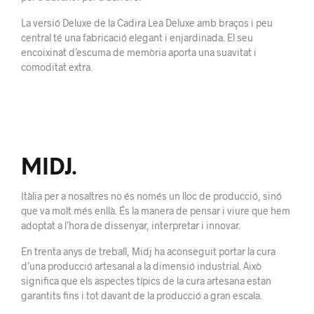
La versió Deluxe de la Cadira Lea Deluxe amb braços i peu
central té una fabricació elegant i enjardinada. El seu
encoixinat d’escuma de memòria aporta una suavitat i
comoditat extra.
MIDJ.
Itàlia per a nosaltres no és només un lloc de producció, sinó
que va molt més enllà. És la manera de pensar i viure que hem
adoptat a l’hora de dissenyar, interpretar i innovar.
En trenta anys de treball, Midj ha aconseguit portar la cura
d’una producció artesanal a la dimensió industrial. Això
significa que els aspectes típics de la cura artesana estan
garantits fins i tot davant de la producció a gran escala.