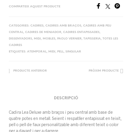
COMPARTEIX AQUEST PRODUCTE
CATEGORIES:
CADIRES
,
CADIRES AMB BRAÇOS
,
CADIRES AMB PEU
CENTRAL
,
CADIRES DE MENJADOR
,
CADIRES ENTAPISSADES
,
DISSENYADORS
,
MIDJ
,
MOBLES
,
PAOLO VERNIER
,
TAPISSERIA
,
TOTES LES
CADIRES
ETIQUETES:
ATEMPORAL
,
MIDJ
,
PELL
,
SINGULAR
PRODUCTE ANTERIOR
PRÒXIM PRODUCTE
DESCRIPCIÓ
Cadira Lea Deluxe amb braços i peu central amb base de
quatre potes en metall. Seient i respatller entapissat en teixit,
pell o pell de faux personalitzable amb diferent teixit o color
per a davant i per a darrere.