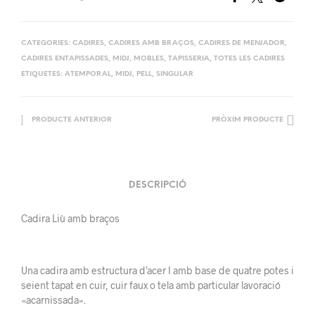
CATEGORIES:
CADIRES
,
CADIRES AMB BRAÇOS
,
CADIRES DE MENJADOR
,
CADIRES ENTAPISSADES
,
MIDJ
,
MOBLES
,
TAPISSERIA
,
TOTES LES CADIRES
ETIQUETES:
ATEMPORAL
,
MIDJ
,
PELL
,
SINGULAR
PRODUCTE ANTERIOR
PRÒXIM PRODUCTE
DESCRIPCIÓ
Cadira Liù amb braços
Una cadira amb estructura d’acer I amb base de quatre potes i
seient tapat en cuir, cuir faux o tela amb particular lavoració
«acarnissada».