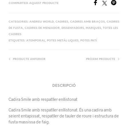
COMPARTEIX AQUEST PRODUCTE
CATEGORIES:
ANDREU WORLD
,
CADIRES
,
CADIRES AMB BRAÇOS
,
CADIRES
DE FUSTA
,
CADIRES DE MENJADOR
,
DISSENYADORS
,
MARQUES
,
TOTES LES
CADIRES
ETIQUETES:
ATEMPORAL
,
POTES METÀL·LIQUES
,
POTES PATÍ
PRODUCTE ANTERIOR
PRÒXIM PRODUCTE
DESCRIPCIÓ
Cadira Smile amb respatller enllistonat
Cadira Smile amb respatller enllistonat. És una cadira amb
seient entapissat, respatller de tauler de roure i estructura de
fusta massissa de faig.