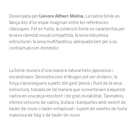
Dissenyada per
Lievore Altherr Molina.
La cadira Smile es
llança des d’un espai imaginari entre les referències
clàssiques. Fet en fusta, la col·lecció Smile es caracteritza per
la seva claredat visual compartida, la seva robustesa
estructural i la seva multifacètica, adequada tant per a ús
contractual com domèstic.
La Smile reuneix d’una manera natural trets japonesos i
escandinaus. Demostra com el lleuger pot ser dinàmic; la
força s’aconsegueix a partir del gest precís i fluid de la seva
estructura, travada de tal manera que converteixen a aquesta
cadira en una peça resistent i de gran durabilitat. Tanmateix,
ofereix versions de cadira, butaca i banquetes amb seient de
tauler de roure o tauler entapissat i suport de varetes de fusta
massissa de faig o de tauler de roure.