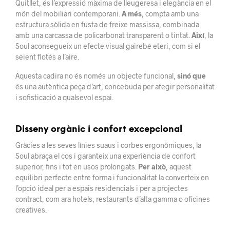
Quitllet, és l’expressió màxima de lleugeresa i elegància en el
món del mobiliari contemporani.
A més
, compta amb una
estructura sòlida en fusta de freixe massissa, combinada
amb una carcassa de policarbonat transparent o tintat.
Així
, la
Soul aconsegueix un efecte visual gairebé eteri, com si el
seient flotés a l’aire.
Aquesta cadira no és només un objecte funcional,
sinó que
és una autèntica peça d’art, concebuda per afegir personalitat
i sofisticació a qualsevol espai.
Disseny orgànic i confort excepcional
Gràcies a les seves línies suaus i corbes ergonòmiques, la
Soul abraça el cos i garanteix una experiència de confort
superior, fins i tot en usos prolongats.
Per això
, aquest
equilibri perfecte entre forma i funcionalitat la converteix en
l’opció ideal per a espais residencials i per a projectes
contract, com ara hotels, restaurants d’alta gamma o oficines
creatives.