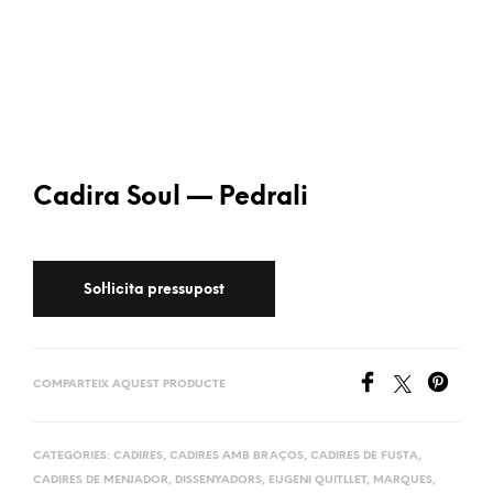
Cadira Soul — Pedrali
COMPARTEIX AQUEST PRODUCTE
CATEGORIES:
CADIRES
,
CADIRES AMB BRAÇOS
,
CADIRES DE FUSTA
,
CADIRES DE MENJADOR
,
DISSENYADORS
,
EUGENI QUITLLET
,
MARQUES
,