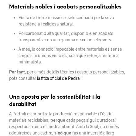
Materials nobles i acabats personalitzables
Fusta de freixe massissa, seleccionada per la seva
resistència i calidesa natural.
Policarbonat d’alta qualitat, disponible en acabats
transparents o en una gamma de colors elegants.
A més, la connexió impecable entre materials és sense
cargols ni unions visibles, cosa que reforça l’estètica
minimalista.
Per tant
, per a més detalls tècnics i acabats personalitzables,
pots consultar
la fitxa oficial de Pedrali
.
Una aposta per la sostenibilitat i la
durabilitat
A Pedrali es prioritza la producció responsable i l’ús de
materials reciclables,
perquè
cada peça sigui duradora i
respectuosa amb el medi ambient. Amb la Soul, no només
adquireixes una cadira,
sinó que
fas una inversió a llarg