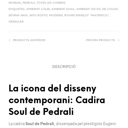
MOBLES
,
PEDRALI
,
TOTES LES CADIRES
ETIQUETES:
AMBIENT CÀLID
,
AMBIENT SUAU
,
AMBIENT UN XIC DE COLOR
,
DEVINA NAIS
,
NOU RÚSTIC MODERN
,
ROURE ENVELLIT "MATERICO"
,
SINGULAR
PRODUCTE ANTERIOR
PRÒXIM PRODUCTE
DESCRIPCIÓ
La icona del disseny
contemporani: Cadira
Soul de Pedrali
La cadira
Soul de Pedrali
, dissenyada pel prestigiós Eugeni