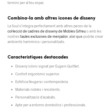
termini per al teu espai.
Combina-la amb altres icones de disseny
La Soul s’integra perfectament amb altres peces de la
col·lecció de cadires de disseny de Mobles Gifreu
o amb les
nostres
taules exclusives de menjador
,
així que
podràs crear
ambients harmònics i personalitzats.
Característiques destacades
Disseny icònic signat per Eugeni Quitllet.
Confort ergonòmic superior.
Estètica lleugera i contemporània.
Materials nobles i resistents.
Personalització d’acabats.
Apte per a entorns domèstics i professionals.