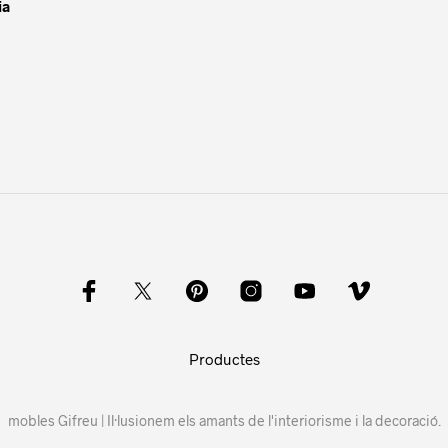
ia
Productes
mobles Gifreu | Il·lusionem els amants de l'interiorisme i la decoració.