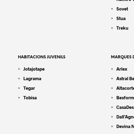
Sovet
Stua
Treku
HABITACIONS JUVENILS
MARQUES D
Jotajotape
Arlex
Lagrama
Astral B
Tegar
Altacort
Tobisa
Besform
CasaDes
Dall’Agn
Devina N