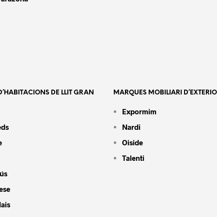
’HABITACIONS DE LLIT GRAN
MARQUES MOBILIARI D’EXTERI
Expormim
eds
Nardi
e
Oiside
Talenti
ús
ese
ais