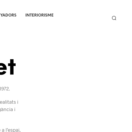
NYADORS
INTERIORISME
et
1972.
alitats i
gància i
a l’espai,