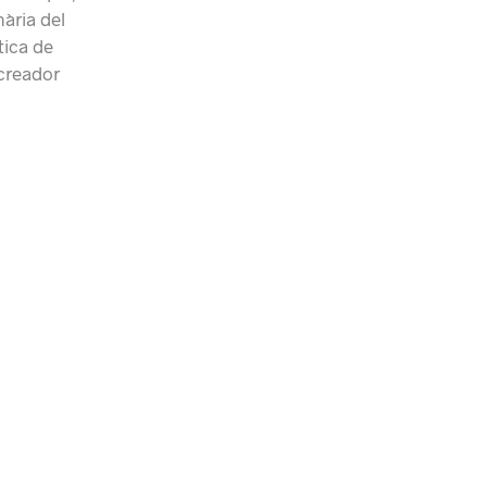
nària del
tica de
 creador