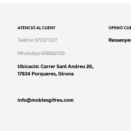
ATENCIÓ AL CLIENT
OPINIÓ CLI
Telèfon 972571327
Ressenyes
WhatsApp 658882100
Ubicació: Carrer Sant Andreu 26,
17834 Porqueres, Girona
info@moblesgifreu.com