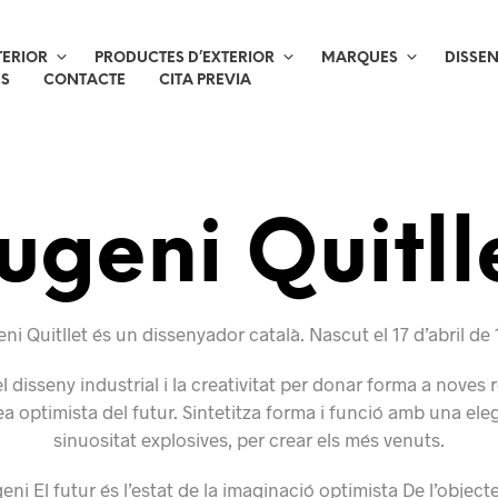
TERIOR
PRODUCTES D’EXTERIOR
MARQUES
DISSE
ES
CONTACTE
CITA PREVIA
ugeni Quitll
ni Quitllet és un dissenyador català. Nascut el 17 d’abril de 
 el disseny industrial i la creativitat per donar forma a noves re
a optimista del futur. Sintetitza forma i funció amb una ele
sinuositat explosives, per crear els més venuts.
eni El futur és l’estat de la imaginació optimista De l’objecte 