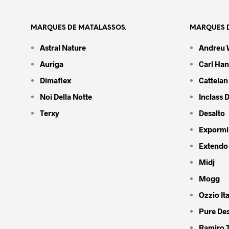
MARQUES DE MATALASSOS.
MARQUES D
Astral Nature
Andreu 
Auriga
Carl Ha
Dimaflex
Cattelan 
Noi Della Notte
Inclass 
Terxy
Desalto
Expormi
Extendo
Midj
Mogg
Ozzio Ita
Pure De
Ramiro 