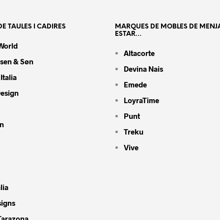
E TAULES I CADIRES
MARQUES DE MOBLES DE MENJ
ESTAR…
World
Altacorte
nsen & Søn
Devina Nais
Italia
Emede
Design
LoyraTime
Punt
n
Treku
Vive
lia
signs
Tarazona