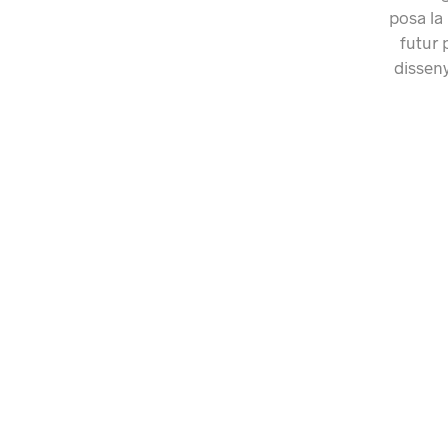
posa la 
futur 
disseny