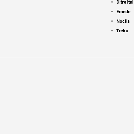
Ditre Ital
Emede
Noctis
Treku