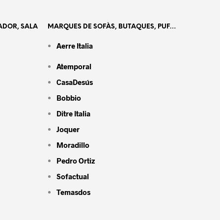
ADOR, SALA
MARQUES DE SOFÀS, BUTAQUES, PUF…
Aerre Italia
Atemporal
CasaDesús
Bobbio
Ditre Italia
Joquer
Moradillo
Pedro Ortiz
Sofactual
Temasdos