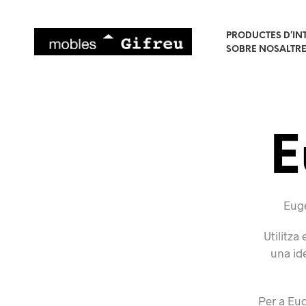
PRODUCTES D’IN
SOBRE NOSALTR
E
Euge
Utilitza
una ide
Per a Eug