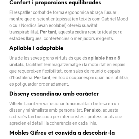
Confort i proporcions equilibrades
El respatller corbat de forma ergonòmica abraça l’usuari,
mentre que el seient entapissat (en teixits com Gabriel Mood
o cuir Nordics Swan ecolabel) ofereix suavitat i
transpirabilitat.
Per tant
, aquesta cadira resulta ideal per a
estades llargues, conferències o menjadors exigents.
Apilable i adaptable
Una de les seves grans virtuts és que és
apilable fins a 8
unitats
, facilitant l’emmagatzematge i la mobilitat en espais
que requereixen flexibilitat, com sales de reunió o espais
d’hostaleria.
Per tant
, en lloc d’ocupar espai quan no s’utilitza,
es pot guardar ordenadament.
Disseny escandinau amb caràcter
Vilhelm Lauritzen va fusionar funcionalitat i bellesa en un
disseny minimalista amb personalitat.
Per això
, aquesta
cadira és tan buscada per interioristes i professionals que
aprecien el detall i la coherència en cada línia.
Mobles Gifreu et convida a descobrir-la