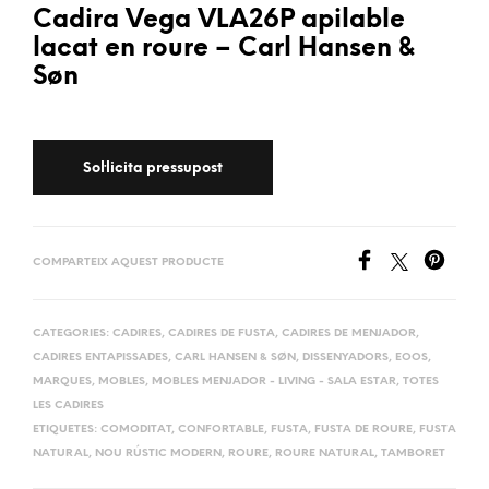
Cadira Vega VLA26P apilable
lacat en roure – Carl Hansen &
Søn
COMPARTEIX AQUEST PRODUCTE
CATEGORIES:
CADIRES
,
CADIRES DE FUSTA
,
CADIRES DE MENJADOR
,
CADIRES ENTAPISSADES
,
CARL HANSEN & SØN
,
DISSENYADORS
,
EOOS
,
MARQUES
,
MOBLES
,
MOBLES MENJADOR - LIVING - SALA ESTAR
,
TOTES
LES CADIRES
ETIQUETES:
COMODITAT
,
CONFORTABLE
,
FUSTA
,
FUSTA DE ROURE
,
FUSTA
NATURAL
,
NOU RÚSTIC MODERN
,
ROURE
,
ROURE NATURAL
,
TAMBORET