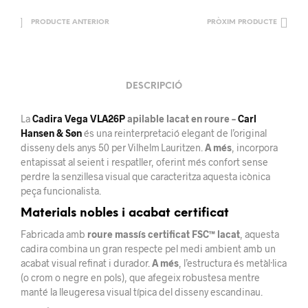
PRODUCTE ANTERIOR
PRÒXIM PRODUCTE
DESCRIPCIÓ
La
Cadira Vega VLA26P
apilable lacat en roure –
Carl
Hansen & Søn
és una reinterpretació elegant de l’original
disseny dels anys 50 per Vilhelm Lauritzen.
A més
, incorpora
entapissat al seient i respatller, oferint més confort sense
perdre la senzillesa visual que caracteritza aquesta icònica
peça funcionalista.
Materials nobles i acabat certificat
Fabricada amb
roure massís certificat FSC™ lacat
, aquesta
cadira combina un gran respecte pel medi ambient amb un
acabat visual refinat i durador.
A més
, l’estructura és metàl·lica
(o crom o negre en pols), que afegeix robustesa mentre
manté la lleugeresa visual típica del disseny escandinau.