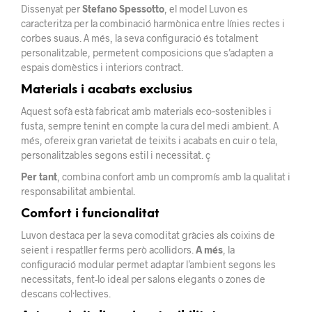
Dissenyat per
Stefano Spessotto
, el model Luvon es
caracteritza per la combinació harmònica entre línies rectes i
corbes suaus. A més, la seva configuració és totalment
personalitzable, permetent composicions que s’adapten a
espais domèstics i interiors contract.
Materials i acabats exclusius
Aquest sofà està fabricat amb materials eco‑sostenibles i
fusta, sempre tenint en compte la cura del medi ambient. A
més, ofereix gran varietat de teixits i acabats en cuir o tela,
personalitzables segons estil i necessitat.
ç
Per tant
, combina confort amb un compromís amb la qualitat i
responsabilitat ambiental.
Comfort i funcionalitat
Luvon destaca per la seva comoditat gràcies als coixins de
seient i respatller ferms però acollidors.
A més
, la
configuració modular permet adaptar l’ambient segons les
necessitats, fent-lo ideal per salons elegants o zones de
descans col·lectives.