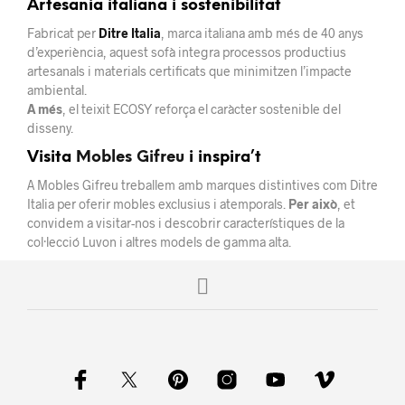
Artesania italiana i sostenibilitat
Fabricat per
Ditre Italia
, marca italiana amb més de 40 anys
d’experiència, aquest sofà integra processos productius
artesanals i materials certificats que minimitzen l’impacte
ambiental.
A més
, el teixit ECOSY reforça el caràcter sostenible del
disseny.
Visita
Mobles Gifreu
i inspira’t
A Mobles Gifreu treballem amb marques distintives com Ditre
Italia per oferir mobles exclusius i atemporals.
Per això
, et
convidem a visitar-nos i descobrir característiques de la
col·lecció Luvon i altres models de gamma alta.