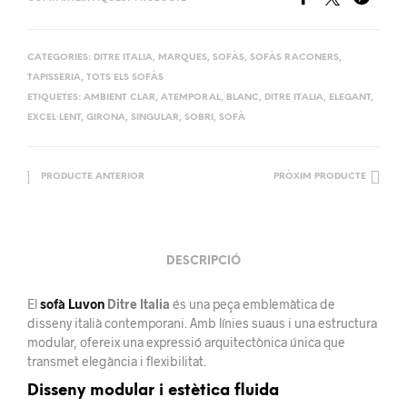
CATEGORIES:
DITRE ITALIA
,
MARQUES
,
SOFÀS
,
SOFÀS RACONERS
,
TAPISSERIA
,
TOTS ELS SOFÀS
ETIQUETES:
AMBIENT CLAR
,
ATEMPORAL
,
BLANC
,
DITRE ITALIA
,
ELEGANT
,
EXCEL·LENT
,
GIRONA
,
SINGULAR
,
SOBRI
,
SOFÀ
PRODUCTE ANTERIOR
PRÒXIM PRODUCTE
DESCRIPCIÓ
El
sofà Luvon
Ditre Italia
és una peça emblemàtica de
disseny italià contemporani. Amb línies suaus i una estructura
modular, ofereix una expressió arquitectònica única que
transmet elegància i flexibilitat.
Disseny modular i estètica fluida