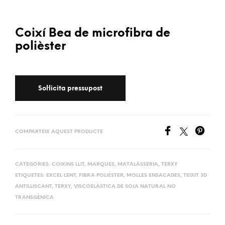
Coixí Bea de microfibra de
polièster
COMPARTEIX AQUEST PRODUCTE
CATEGORIES:
COIXINS LLIT
,
MARQUES
,
MATALASSERIA
,
TERXY
ETIQUETES:
EXCEL·LENT
,
FIBRA POLIÉSTER
,
MOLLES ENSACADES
,
TEIXIT 3D
ANTILLISCANT
,
TERXY
,
VISCOELÀSTICA DE SOJA NATURAL NO
TRANSGÈNICA