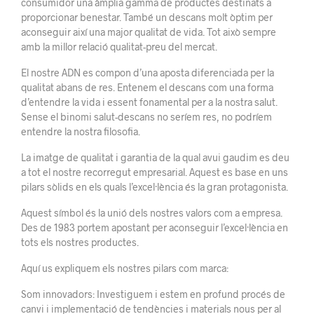
consumidor una àmplia gamma de productes destinats a
proporcionar benestar. També un descans molt òptim per
aconseguir així una major qualitat de vida. Tot això sempre
amb la millor relació qualitat-preu del mercat.
El nostre ADN es compon d’una aposta diferenciada per la
qualitat abans de res. Entenem el descans com una forma
d’entendre la vida i essent fonamental per a la nostra salut.
Sense el binomi salut-descans no seríem res, no podríem
entendre la nostra filosofia.
La imatge de qualitat i garantia de la qual avui gaudim es deu
a tot el nostre recorregut empresarial. Aquest es base en uns
pilars sòlids en els quals l’excel·lència és la gran protagonista.
Aquest símbol és la unió dels nostres valors com a empresa.
Des de 1983 portem apostant per aconseguir l’excel·lència en
tots els nostres productes.
Aquí us expliquem els nostres pilars com marca:
Som innovadors: Investiguem i estem en profund procés de
canvi i implementació de tendències i materials nous per al