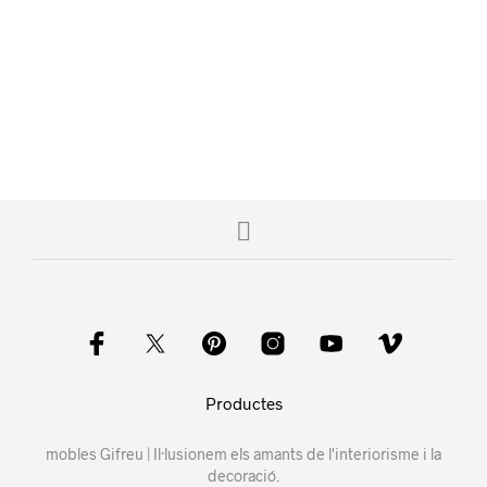
Productes
mobles Gifreu | Il·lusionem els amants de l'interiorisme i la
decoració.