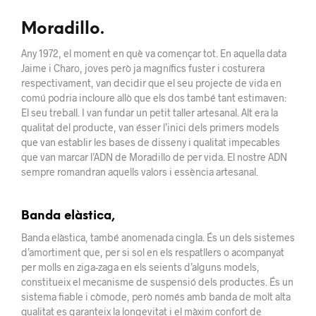
Moradillo.
Any 1972, el moment en què va començar tot. En aquella data
Jaime i Charo, joves però ja magnífics fuster i costurera
respectivament, van decidir que el seu projecte de vida en
comú podria incloure allò que els dos també tant estimaven:
El seu treball. I van fundar un petit taller artesanal. Alt era la
qualitat del producte, van ésser l’inici dels primers models
que van establir les bases de disseny i qualitat impecables
que van marcar l’ADN de Moradillo de per vida. El nostre ADN
sempre romandran aquells valors i essència artesanal.
Banda elàstica,
Banda elàstica, també anomenada cingla. És un dels sistemes
d’amortiment que, per si sol en els respatllers o acompanyat
per molls en ziga-zaga en els seients d’alguns models,
constitueix el mecanisme de suspensió dels productes. És un
sistema fiable i còmode, però només amb banda de molt alta
qualitat es garanteix la longevitat i el màxim confort de