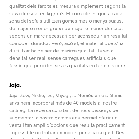
qualitat dels farcits es mesura simplement segons la
seva densitat en kg / m3. El correcte és que a cada
zona del sofà s’utilitzen gomes més o menys suaus,
de major o menor gruix i de major o menor densitat
segons un marc necessari per aconseguir un resultat
còmode i durador.
Però, això sí, el material que s’ha
d’utilitzar ha de ser de màxima qualitat i la seva
densitat ser real, sense càrregues artificials que
fessin que perdi les seves qualitats en terminis curts.
Jaja,
Jaja, Zow, Nikko, Izu, Miyagi, … Només en els últims
anys hem incorporat més de 40 models al nostre
catàleg.
La recerca constant de nous dissenys per
augmentar la nostra gamma ens permet oferir un
ventall tan ampli d’opcions que resulta pràcticament
impossible no trobar un model per a cada gust.
Des