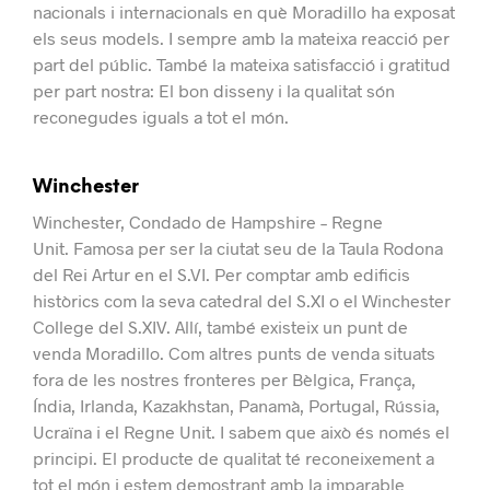
nacionals i internacionals en què Moradillo ha exposat
els seus models.
I sempre amb la mateixa reacció per
part del públic. També la mateixa satisfacció i gratitud
per part nostra: El bon disseny i la qualitat són
reconegudes iguals a tot el món.
Winchester
Winchester, Condado de Hampshire – Regne
Unit.
Famosa per ser la ciutat seu de la Taula Rodona
del Rei Artur en el S.VI. Per comptar amb edificis
històrics com la seva catedral del S.XI o el Winchester
College del S.XIV.
Allí, també existeix un punt de
venda Moradillo.
Com altres punts de venda situats
fora de les nostres fronteres per Bèlgica, França,
Índia, Irlanda, Kazakhstan, Panamà, Portugal, Rússia,
Ucraïna i el Regne Unit.
I sabem que això és només el
principi.
El producte de qualitat té reconeixement a
tot el món i estem demostrant amb la imparable