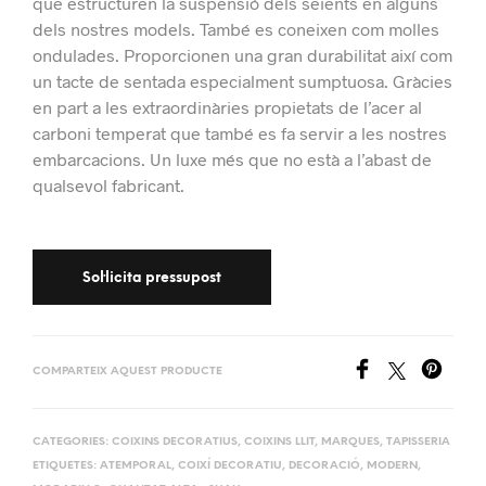
que estructuren la suspensió dels seients en alguns
dels nostres models.
També es coneixen com molles
ondulades.
Proporcionen una gran durabilitat així com
un tacte de sentada especialment sumptuosa. Gràcies
en part a les extraordinàries propietats de l’acer al
carboni temperat que també es fa servir a les nostres
embarcacions.
Un luxe més que no està a l’abast de
qualsevol fabricant.
COMPARTEIX AQUEST PRODUCTE
CATEGORIES:
COIXINS DECORATIUS
,
COIXINS LLIT
,
MARQUES
,
TAPISSERIA
ETIQUETES:
ATEMPORAL
,
COIXÍ DECORATIU
,
DECORACIÓ
,
MODERN
,