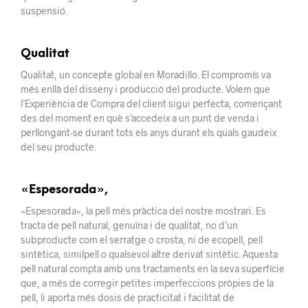
suspensió.
Qualitat
Qualitat, un concepte global en Moradillo. El compromís va
més enllà del disseny i producció del producte. Volem que
l’Experiència de Compra del client sigui perfecta, començant
des del moment en què s’accedeix a un punt de venda i
perllongant-se durant tots els anys durant els quals gaudeix
del seu producte.
«Espesorada»,
«Espesorada», la pell més pràctica del nostre mostrari. Es
tracta de pell natural, genuïna i de qualitat, no d’un
subproducte com el serratge o crosta, ni de ecopell, pell
sintètica, similpell o qualsevol altre derivat sintètic. Aquesta
pell natural compta amb uns tractaments en la seva superfície
que, a més de corregir petites imperfeccions pròpies de la
pell, li aporta més dosis de practicitat i facilitat de