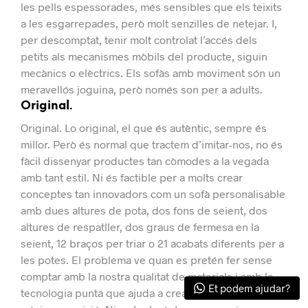
les pells espessorades, més sensibles que els teixits
a les esgarrepades, però molt senzilles de netejar.
I,
per descomptat, tenir molt controlat l’accés dels
petits als mecanismes mòbils del producte, siguin
mecànics o elèctrics.
Els sofàs amb moviment són un
meravellós joguina, però només son per a adults.
Original.
Original.
Lo original, el que és autèntic, sempre és
millor.
Però és normal que tractem d’imitar-nos, no és
fàcil dissenyar productes tan còmodes a la vegada
amb tant estil.
Ni és factible per a molts crear
conceptes tan innovadors com un sofà personalisable
amb dues altures de pota, dos fons de seient, dos
altures de respatller, dos graus de fermesa en la
seient, 12 braços per triar o 21 acabats diferents per a
les potes.
El problema ve quan es pretén fer sense
comptar amb la nostra qualitat de materials i amb la
Et podem ajudar?
tecnologia punta que ajuda a crear peces amb la