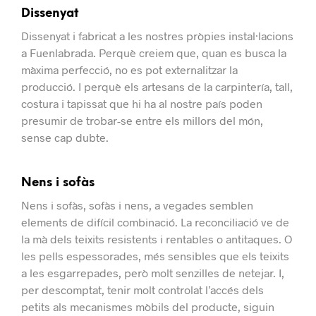
Dissenyat
Dissenyat i fabricat a les nostres pròpies instal·lacions
a Fuenlabrada.
Perquè creiem que, quan es busca la
màxima perfecció, no es pot externalitzar la
producció.
I perquè els artesans de la carpintería, tall,
costura i tapissat que hi ha al nostre país poden
presumir de trobar-se entre els millors del món,
sense cap dubte.
Nens i sofàs
Nens i sofàs, sofàs i nens, a vegades semblen
elements de difícil combinació.
La reconciliació ve de
la mà dels teixits resistents i rentables o antitaques.
O
les pells espessorades, més sensibles que els teixits
a les esgarrepades, però molt senzilles de netejar.
I,
per descomptat, tenir molt controlat l’accés dels
petits als mecanismes mòbils del producte, siguin