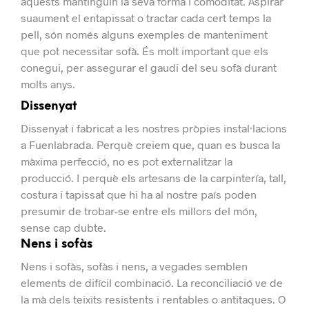
aquests mantinguin la seva forma i comoditat. Aspirar
suaument el entapissat o tractar cada cert temps la
pell, són només alguns exemples de manteniment
que pot necessitar sofà.
És molt important que els
conegui, per assegurar el gaudi del seu sofà durant
molts anys.
Dissenyat
Dissenyat i fabricat a les nostres pròpies instal·lacions
a Fuenlabrada.
Perquè creiem que, quan es busca la
màxima perfecció, no es pot externalitzar la
producció.
I perquè els artesans de la carpintería, tall,
costura i tapissat que hi ha al nostre país poden
presumir de trobar-se entre els millors del món,
sense cap dubte.
Nens i sofàs
Nens i sofàs, sofàs i nens, a vegades semblen
elements de difícil combinació.
La reconciliació ve de
la mà dels teixits resistents i rentables o antitaques.
O