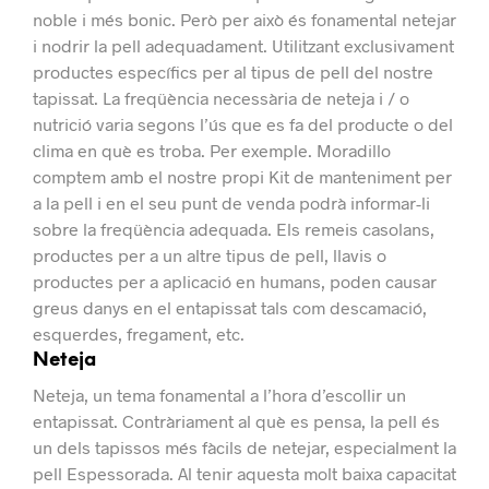
noble i més bonic.
Però per això és fonamental netejar
i nodrir la pell adequadament. Utilitzant exclusivament
productes específics per al tipus de pell del nostre
tapissat.
La freqüència necessària de neteja i / o
nutrició varia segons l’ús que es fa del producte o del
clima en què es troba. Per exemple.
Moradillo
comptem amb el nostre propi Kit de manteniment per
a la pell i en el seu punt de venda podrà informar-li
sobre la freqüència adequada.
Els remeis casolans,
productes per a un altre tipus de pell, llavis o
productes per a aplicació en humans, poden causar
greus danys en el entapissat tals com descamació,
esquerdes, fregament, etc.
Neteja
Neteja, un tema fonamental a l’hora d’escollir un
entapissat.
Contràriament al què es pensa, la pell és
un dels tapissos més fàcils de netejar, especialment la
pell Espessorada.
Al tenir aquesta molt baixa capacitat