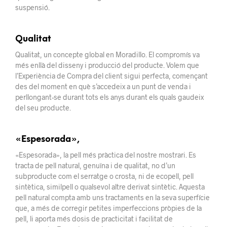
suspensió.
Qualitat
Qualitat, un concepte global en Moradillo. El compromís va
més enllà del disseny i producció del producte. Volem que
l’Experiència de Compra del client sigui perfecta, començant
des del moment en què s’accedeix a un punt de venda i
perllongant-se durant tots els anys durant els quals gaudeix
del seu producte.
«Espesorada»,
«Espesorada», la pell més pràctica del nostre mostrari. Es
tracta de pell natural, genuïna i de qualitat, no d’un
subproducte com el serratge o crosta, ni de ecopell, pell
sintètica, similpell o qualsevol altre derivat sintètic. Aquesta
pell natural compta amb uns tractaments en la seva superfície
que, a més de corregir petites imperfeccions pròpies de la
pell, li aporta més dosis de practicitat i facilitat de