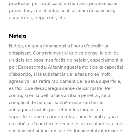
productes per a aplicació en humans, poden causar
greus danys en el entapissat tals com descamació,
esquerdes, fregament, etc.
Neteja
Neteja, un tema fonamental a l’hora d’escollir un
entapissat.
Contràriament al què es pensa, la pell és
un dels tapissos més fàcils de netejar, especialment la
pell Espessorada.
Al tenir aquesta molt baixa capacitat
d’absorció, si la substància de la taca no és molt
agressiva i es retira ràpidament de la seva superfície,
es fàcil que desaparegui sense deixar rastre.
Per
contra, si en la pell la taca arriba a penetrar, serà
complicat de netejar.
També existeixen teixits
antitaques tractats per retenir les taques a la
superfície i que es poden retirar només amb aigua i
un sabó, així com teixits rentables a la rentadora, a mà
o mitjançant netejat en sec.
És fonamental informar-se