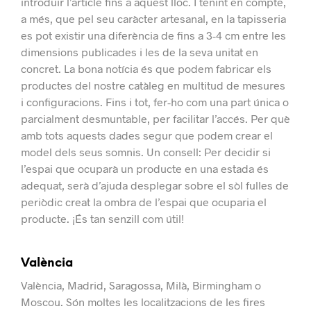
introduir l’article fins a aquest lloc.
I tenint en compte,
a més, que pel seu caràcter artesanal, en la tapisseria
es pot existir una diferència de fins a 3-4 cm entre les
dimensions publicades i les de la seva unitat en
concret.
La bona notícia és que podem fabricar els
productes del nostre catàleg en multitud de mesures
i configuracions. Fins i tot, fer-ho com una part única o
parcialment desmuntable, per facilitar l’accés.
Per què
amb tots aquests dades segur que podem crear el
model dels seus somnis.
Un consell: Per decidir si
l’espai que ocuparà un producte en una estada és
adequat, serà d’ajuda desplegar sobre el sòl fulles de
periòdic creat la ombra de l’espai que ocuparia el
producte.
¡És tan senzill com útil!
València
València, Madrid, Saragossa, Milà, Birmingham o
Moscou.
Són moltes les localitzacions de les fires