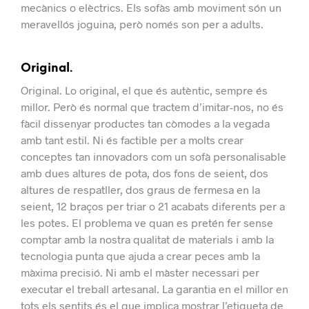
mecànics o elèctrics.
Els sofàs amb moviment són un
meravellós joguina, però només son per a adults.
Original.
Original.
Lo original, el que és autèntic, sempre és
millor.
Però és normal que tractem d’imitar-nos, no és
fàcil dissenyar productes tan còmodes a la vegada
amb tant estil.
Ni és factible per a molts crear
conceptes tan innovadors com un sofà personalisable
amb dues altures de pota, dos fons de seient, dos
altures de respatller, dos graus de fermesa en la
seient, 12 braços per triar o 21 acabats diferents per a
les potes.
El problema ve quan es pretén fer sense
comptar amb la nostra qualitat de materials i amb la
tecnologia punta que ajuda a crear peces amb la
màxima precisió. Ni amb el màster necessari per
executar el treball artesanal.
La garantia en el millor en
tots els sentits és el que implica mostrar l’etiqueta de