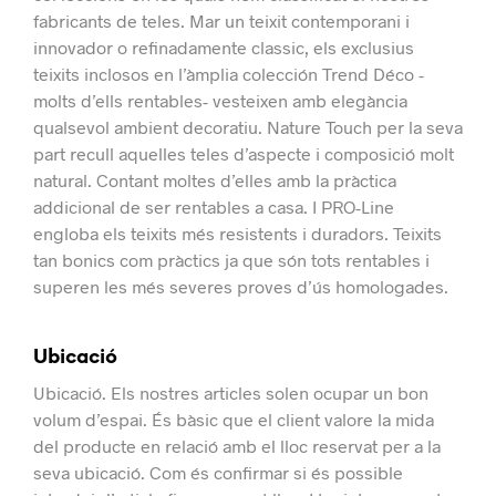
fabricants de teles.
Mar un teixit contemporani i
innovador o refinadamente classic, els exclusius
teixits inclosos en l’àmplia colección Trend Déco -
molts d’ells rentables- vesteixen amb elegància
qualsevol ambient decoratiu.
Nature Touch per la seva
part recull aquelles teles d’aspecte i composició molt
natural. Contant moltes d’elles amb la pràctica
addicional de ser rentables a casa.
I PRO-Line
engloba els teixits més resistents i duradors. Teixits
tan bonics com pràctics ja que són tots rentables i
superen les més severes proves d’ús homologades.
Ubicació
Ubicació.
Els nostres articles solen ocupar un bon
volum d’espai.
És bàsic que el client valore la mida
del producte en relació amb el lloc reservat per a la
seva ubicació. Com és confirmar si és possible