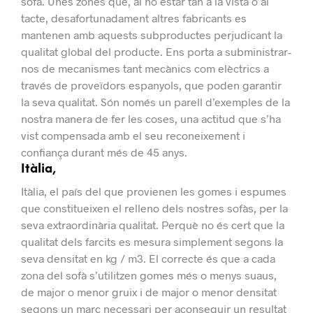
sofà.
Unes zones que, al no estar tan a la vista o al
tacte, desafortunadament altres fabricants es
mantenen amb aquests subproductes perjudicant la
qualitat global del producte.
Ens porta a subministrar-
nos de mecanismes tant mecànics com elèctrics a
través de proveïdors espanyols, que poden garantir
la seva qualitat.
Són només un parell d’exemples de la
nostra manera de fer les coses, una actitud que s’ha
vist compensada amb el seu reconeixement i
confiança durant més de 45 anys.
Itàlia,
Itàlia, el país del que provienen les gomes i espumes
que constitueixen el relleno dels nostres sofàs, per la
seva extraordinària qualitat.
Perquè no és cert que la
qualitat dels farcits es mesura simplement segons la
seva densitat en kg / m3. El correcte és que a cada
zona del sofà s’utilitzen gomes més o menys suaus,
de major o menor gruix i de major o menor densitat
segons un marc necessari per aconseguir un resultat