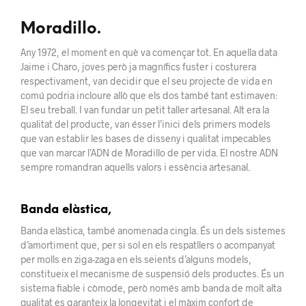
Moradillo.
Any 1972, el moment en què va començar tot. En aquella data
Jaime i Charo, joves però ja magnífics fuster i costurera
respectivament, van decidir que el seu projecte de vida en
comú podria incloure allò que els dos també tant estimaven:
El seu treball. I van fundar un petit taller artesanal. Alt era la
qualitat del producte, van ésser l’inici dels primers models
que van establir les bases de disseny i qualitat impecables
que van marcar l’ADN de Moradillo de per vida. El nostre ADN
sempre romandran aquells valors i essència artesanal.
Banda elàstica,
Banda elàstica, també anomenada cingla. És un dels sistemes
d’amortiment que, per si sol en els respatllers o acompanyat
per molls en ziga-zaga en els seients d’alguns models,
constitueix el mecanisme de suspensió dels productes. És un
sistema fiable i còmode, però només amb banda de molt alta
qualitat es garanteix la longevitat i el màxim confort de