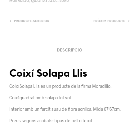
MORADILLO
,
QUALITAT ALTA.
,
SUAU
PRODUCTE ANTERIOR
PRÒXIM PRODUCTE
DESCRIPCIÓ
Coixí Solapa Llis
Coixí Solapa Llis és un producte de la firma Moradillo.
Coixí quadrat amb solapa tot vol.
Interior amb un farcit suau de fibra acrílica. Mida 67*67cm.
Preus segons acabats: tipus de pell o teixit.