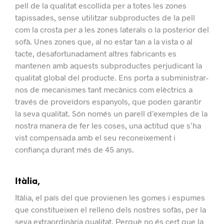
pell de la qualitat escollida per a totes les zones
tapissades, sense utilitzar subproductes de la pell
com la crosta per a les zones laterals o la posterior del
sofà.
Unes zones que, al no estar tan a la vista o al
tacte, desafortunadament altres fabricants es
mantenen amb aquests subproductes perjudicant la
qualitat global del producte.
Ens porta a subministrar-
nos de mecanismes tant mecànics com elèctrics a
través de proveïdors espanyols, que poden garantir
la seva qualitat.
Són només un parell d’exemples de la
nostra manera de fer les coses, una actitud que s’ha
vist compensada amb el seu reconeixement i
confiança durant més de 45 anys.
Itàlia,
Itàlia, el país del que provienen les gomes i espumes
que constitueixen el relleno dels nostres sofàs, per la
seva extraordinària qualitat.
Perquè no és cert que la