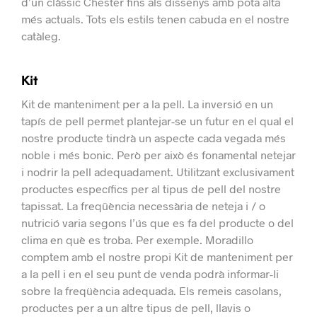
d’un clàssic Chester fins als dissenys amb pota alta
més actuals. Tots els estils tenen cabuda en el nostre
catàleg.
Kit
Kit de manteniment per a la pell.
La inversió en un
tapís de pell permet plantejar-se un futur en el qual el
nostre producte tindrà un aspecte cada vegada més
noble i més bonic.
Però per això és fonamental netejar
i nodrir la pell adequadament. Utilitzant exclusivament
productes específics per al tipus de pell del nostre
tapissat.
La freqüència necessària de neteja i / o
nutrició varia segons l’ús que es fa del producte o del
clima en què es troba. Per exemple.
Moradillo
comptem amb el nostre propi Kit de manteniment per
a la pell i en el seu punt de venda podrà informar-li
sobre la freqüència adequada.
Els remeis casolans,
productes per a un altre tipus de pell, llavis o