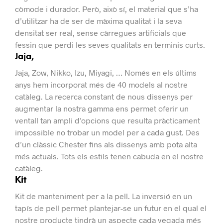
còmode i durador.
Però, això sí, el material que s’ha
d’utilitzar ha de ser de màxima qualitat i la seva
densitat ser real, sense càrregues artificials que
fessin que perdi les seves qualitats en terminis curts.
Jaja,
Jaja, Zow, Nikko, Izu, Miyagi, … Només en els últims
anys hem incorporat més de 40 models al nostre
catàleg.
La recerca constant de nous dissenys per
augmentar la nostra gamma ens permet oferir un
ventall tan ampli d’opcions que resulta pràcticament
impossible no trobar un model per a cada gust.
Des
d’un clàssic Chester fins als dissenys amb pota alta
més actuals. Tots els estils tenen cabuda en el nostre
catàleg.
Kit
Kit de manteniment per a la pell.
La inversió en un
tapís de pell permet plantejar-se un futur en el qual el
nostre producte tindrà un aspecte cada vegada més