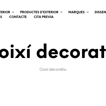
TERIOR
PRODUCTES D’EXTERIOR
MARQUES
DISSE
ES
CONTACTE
CITA PREVIA
oixí decorat
Coixí decoratiu