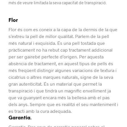
més de veure limitada la seva capacitat de transpiració.
Flor
Flor és com es coneix a la capa de la dermis de la que
s’extreu la pell de millor qualitat.
Parlem de la pell
més natural i exquisida. És una pell tostada que
pràcticament no ha rebut cap tractament addicional
per ser gairebé perfecte d’origen.
Per aquesta
absència de tractament, en aquest tipus de pells és
més freqüent distingir algunes variacions de textura i
cicatrius o altres marques naturals, signe de la seva
gran autenticitat.
És un material que permet la
transpiració i que tindrà un magnífic envelliment ja
que va guanyant encara més la bellesa amb el pas
dels anys. Sempre que es realitzi el seu manteniment i
es tracti amb la cura adequada.
Garantia.
Garantia.
Dos anys de garantia general sobre el