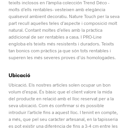
teixits inclosos en l’àmplia colección Trend Déco -
molts d’ells rentables- vesteixen amb elegància
qualsevol ambient decoratiu.
Nature Touch per la seva
part recull aquelles teles d’aspecte i composició molt
natural. Contant moltes d’elles amb la pràctica
addicional de ser rentables a casa.
I PRO-Line
engloba els teixits més resistents i duradors. Teixits
tan bonics com pràctics ja que són tots rentables i
superen les més severes proves d’ús homologades.
Ubicació
Ubicació.
Els nostres articles solen ocupar un bon
volum d’espai.
És bàsic que el client valore la mida
del producte en relació amb el lloc reservat per a la
seva ubicació. Com és confirmar si és possible
introduir l’article fins a aquest lloc.
I tenint en compte,
a més, que pel seu caràcter artesanal, en la tapisseria
es pot existir una diferència de fins a 3-4 cm entre les