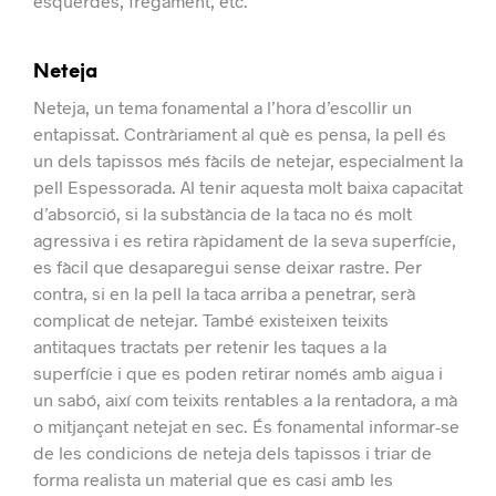
esquerdes, fregament, etc.
Neteja
Neteja, un tema fonamental a l’hora d’escollir un
entapissat.
Contràriament al què es pensa, la pell és
un dels tapissos més fàcils de netejar, especialment la
pell Espessorada.
Al tenir aquesta molt baixa capacitat
d’absorció, si la substància de la taca no és molt
agressiva i es retira ràpidament de la seva superfície,
es fàcil que desaparegui sense deixar rastre.
Per
contra, si en la pell la taca arriba a penetrar, serà
complicat de netejar.
També existeixen teixits
antitaques tractats per retenir les taques a la
superfície i que es poden retirar només amb aigua i
un sabó, així com teixits rentables a la rentadora, a mà
o mitjançant netejat en sec.
És fonamental informar-se
de les condicions de neteja dels tapissos i triar de
forma realista un material que es casi amb les