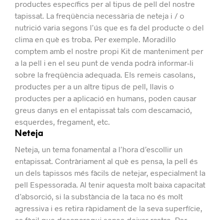
productes específics per al tipus de pell del nostre
tapissat.
La freqüència necessària de neteja i / o
nutrició varia segons l’ús que es fa del producte o del
clima en què es troba. Per exemple.
Moradillo
comptem amb el nostre propi Kit de manteniment per
a la pell i en el seu punt de venda podrà informar-li
sobre la freqüència adequada.
Els remeis casolans,
productes per a un altre tipus de pell, llavis o
productes per a aplicació en humans, poden causar
greus danys en el entapissat tals com descamació,
esquerdes, fregament, etc.
Neteja
Neteja, un tema fonamental a l’hora d’escollir un
entapissat.
Contràriament al què es pensa, la pell és
un dels tapissos més fàcils de netejar, especialment la
pell Espessorada.
Al tenir aquesta molt baixa capacitat
d’absorció, si la substància de la taca no és molt
agressiva i es retira ràpidament de la seva superfície,
es fàcil que desaparegui sense deixar rastre.
Per