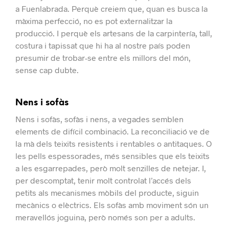
a Fuenlabrada.
Perquè creiem que, quan es busca la
màxima perfecció, no es pot externalitzar la
producció.
I perquè els artesans de la carpintería, tall,
costura i tapissat que hi ha al nostre país poden
presumir de trobar-se entre els millors del món,
sense cap dubte.
Nens i sofàs
Nens i sofàs, sofàs i nens, a vegades semblen
elements de difícil combinació.
La reconciliació ve de
la mà dels teixits resistents i rentables o antitaques.
O
les pells espessorades, més sensibles que els teixits
a les esgarrepades, però molt senzilles de netejar.
I,
per descomptat, tenir molt controlat l’accés dels
petits als mecanismes mòbils del producte, siguin
mecànics o elèctrics.
Els sofàs amb moviment són un
meravellós joguina, però només son per a adults.