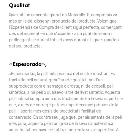
Qualitat
Qualitat, un concepte global en Moradillo. El compromís va
més enllà del disseny i producció del producte. Volem que
l’Experiència de Compra del client sigui perfecta, començant
des del moment en què s’accedeix a un punt de venda i
perllongant-se durant tots els anys durant els quals gaudeix
del seu producte.
«Espesorada»,
«Espesorada», la pell més pràctica del nostre mostrari. Es
tracta de pell natural, genuïna i de qualitat, no d’un
subproducte com el serratge o crosta, ni de ecopell, pell
sintètica, similpell o qualsevol altre derivat sintètic. Aquesta
pell natural compta amb uns tractaments en la seva superfície
que, a més de corregir petites imperfeccions pròpies de la
pell, li aporta més dosis de practicitat i facilitat de
conservació. En contra seu juga que, per als amants de la pell
més pura, aquesta perd un grau de la seva característica
autenticitat per haver estat tractada en la seva superfície. A