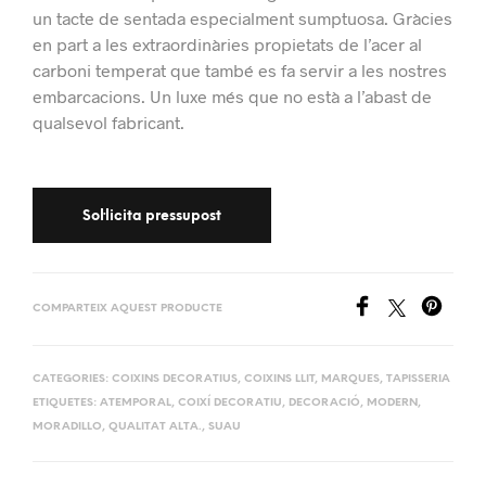
un tacte de sentada especialment sumptuosa. Gràcies
en part a les extraordinàries propietats de l’acer al
carboni temperat que també es fa servir a les nostres
embarcacions.
Un luxe més que no està a l’abast de
qualsevol fabricant.
COMPARTEIX AQUEST PRODUCTE
CATEGORIES:
COIXINS DECORATIUS
,
COIXINS LLIT
,
MARQUES
,
TAPISSERIA
ETIQUETES:
ATEMPORAL
,
COIXÍ DECORATIU
,
DECORACIÓ
,
MODERN
,
MORADILLO
,
QUALITAT ALTA.
,
SUAU