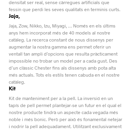
densitat ser real, sense càrregues artificials que
fessin que perdi les seves qualitats en terminis curts.
Jaja,
Jaja, Zow, Nikko, Izu, Miyagi, … Només en els últims
anys hem incorporat més de 40 models al nostre
catàleg.
La recerca constant de nous dissenys per
augmentar la nostra gamma ens permet oferir un
ventall tan ampli d’opcions que resulta pràcticament
impossible no trobar un model per a cada gust.
Des
d’un clàssic Chester fins als dissenys amb pota alta
més actuals. Tots els estils tenen cabuda en el nostre
catàleg.
Kit
Kit de manteniment per a la pell.
La inversió en un
tapís de pell permet plantejar-se un futur en el qual el
nostre producte tindrà un aspecte cada vegada més
noble i més bonic.
Però per això és fonamental netejar
i nodrir la pell adequadament. Utilitzant exclusivament