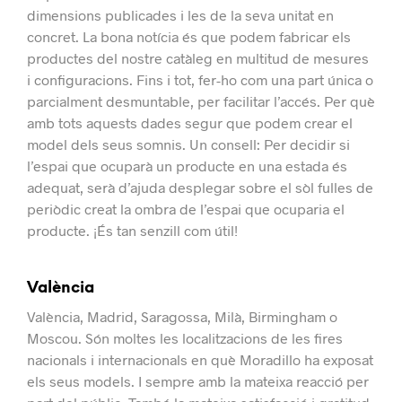
dimensions publicades i les de la seva unitat en
concret.
La bona notícia és que podem fabricar els
productes del nostre catàleg en multitud de mesures
i configuracions. Fins i tot, fer-ho com una part única o
parcialment desmuntable, per facilitar l’accés.
Per què
amb tots aquests dades segur que podem crear el
model dels seus somnis.
Un consell: Per decidir si
l’espai que ocuparà un producte en una estada és
adequat, serà d’ajuda desplegar sobre el sòl fulles de
periòdic creat la ombra de l’espai que ocuparia el
producte.
¡És tan senzill com útil!
València
València, Madrid, Saragossa, Milà, Birmingham o
Moscou.
Són moltes les localitzacions de les fires
nacionals i internacionals en què Moradillo ha exposat
els seus models.
I sempre amb la mateixa reacció per