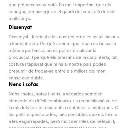
que pot necessitar sofà.
És molt important que els
conegui, per assegurar el gaudi del seu sofà durant
molts anys.
Dissenyat
Dissenyat i fabricat a les nostres pròpies instal·lacions
a Fuenlabrada.
Perquè creiem que, quan es busca la
màxima perfecció, no es pot externalitzar la
producció.
I perquè els artesans de la carpintería, tall,
costura i tapissat que hi ha al nostre país poden
presumir de trobar-se entre els millors del món,
sense cap dubte.
Nens i sofàs
Nens i sofàs, sofàs i nens, a vegades semblen
elements de difícil combinació.
La reconciliació ve de
la mà dels teixits resistents i rentables o antitaques.
O
les pells espessorades, més sensibles que els teixits
a les esgarrepades, però molt senzilles de netejar.
I,
per descomptat, tenir molt controlat l’accés dels