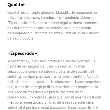
Qualitat
Qualitat, un concepte global en Moradillo. El compromís va
més enllà del disseny i producció del producte. Volem que
l’Experiència de Compra del client sigui perfecta, començant
des del moment en què s’accedeix a un punt de venda i
perllongant-se durant tots els anys durant els quals gaudeix
del seu producte.
«Espesorada»,
«Espesorada», la pell més pràctica del nostre mostrari. Es
tracta de pell natural, genuïna i de qualitat, no d’un
subproducte com el serratge o crosta, ni de ecopell, pell
sintètica, similpell o qualsevol altre derivat sintètic. Aquesta
pell natural compta amb uns tractaments en la seva superfície
que, a més de corregir petites imperfeccions pròpies de la
pell, li aporta més dosis de practicitat i facilitat de
conservació. En contra seu juga que, per als amants de la pell
més pura, aquesta perd un grau de la seva característica
autenticitat per haver estat tractada en la seva superfície. A