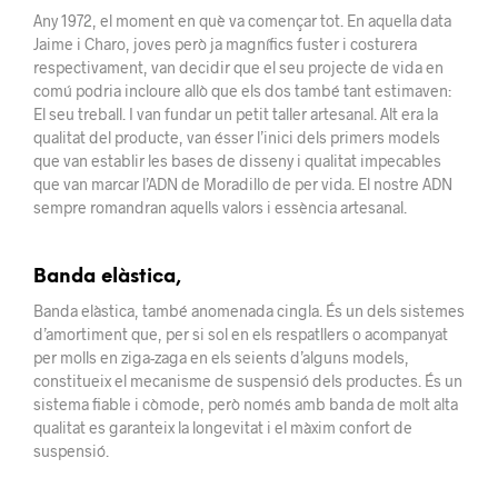
Any 1972, el moment en què va començar tot. En aquella data
Jaime i Charo, joves però ja magnífics fuster i costurera
respectivament, van decidir que el seu projecte de vida en
comú podria incloure allò que els dos també tant estimaven:
El seu treball. I van fundar un petit taller artesanal. Alt era la
qualitat del producte, van ésser l’inici dels primers models
que van establir les bases de disseny i qualitat impecables
que van marcar l’ADN de Moradillo de per vida. El nostre ADN
sempre romandran aquells valors i essència artesanal.
Banda elàstica,
Banda elàstica, també anomenada cingla. És un dels sistemes
d’amortiment que, per si sol en els respatllers o acompanyat
per molls en ziga-zaga en els seients d’alguns models,
constitueix el mecanisme de suspensió dels productes. És un
sistema fiable i còmode, però només amb banda de molt alta
qualitat es garanteix la longevitat i el màxim confort de
suspensió.