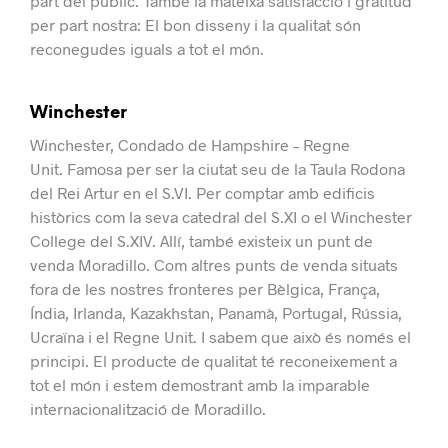
part del públic. També la mateixa satisfacció i gratitud
per part nostra: El bon disseny i la qualitat són
reconegudes iguals a tot el món.
Winchester
Winchester, Condado de Hampshire – Regne
Unit.
Famosa per ser la ciutat seu de la Taula Rodona
del Rei Artur en el S.VI. Per comptar amb edificis
històrics com la seva catedral del S.XI o el Winchester
College del S.XIV.
Allí, també existeix un punt de
venda Moradillo.
Com altres punts de venda situats
fora de les nostres fronteres per Bèlgica, França,
Índia, Irlanda, Kazakhstan, Panamà, Portugal, Rússia,
Ucraïna i el Regne Unit.
I sabem que això és només el
principi.
El producte de qualitat té reconeixement a
tot el món i estem demostrant amb la imparable
internacionalització de Moradillo.