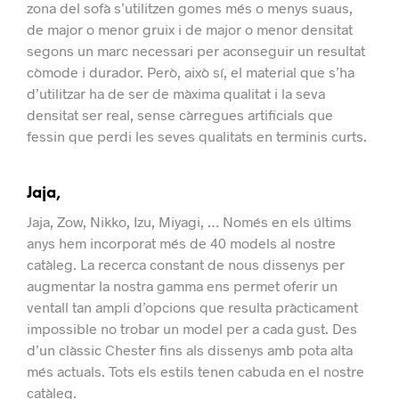
zona del sofà s’utilitzen gomes més o menys suaus,
de major o menor gruix i de major o menor densitat
segons un marc necessari per aconseguir un resultat
còmode i durador.
Però, això sí, el material que s’ha
d’utilitzar ha de ser de màxima qualitat i la seva
densitat ser real, sense càrregues artificials que
fessin que perdi les seves qualitats en terminis curts.
Jaja,
Jaja, Zow, Nikko, Izu, Miyagi, … Només en els últims
anys hem incorporat més de 40 models al nostre
catàleg.
La recerca constant de nous dissenys per
augmentar la nostra gamma ens permet oferir un
ventall tan ampli d’opcions que resulta pràcticament
impossible no trobar un model per a cada gust.
Des
d’un clàssic Chester fins als dissenys amb pota alta
més actuals. Tots els estils tenen cabuda en el nostre
catàleg.