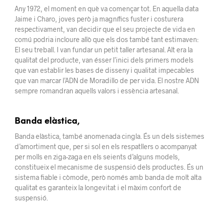
Any 1972, el moment en què va començar tot. En aquella data
Jaime i Charo, joves però ja magnífics fuster i costurera
respectivament, van decidir que el seu projecte de vida en
comú podria incloure allò que els dos també tant estimaven:
El seu treball. I van fundar un petit taller artesanal. Alt era la
qualitat del producte, van ésser l’inici dels primers models
que van establir les bases de disseny i qualitat impecables
que van marcar l’ADN de Moradillo de per vida. El nostre ADN
sempre romandran aquells valors i essència artesanal.
Banda elàstica,
Banda elàstica, també anomenada cingla. És un dels sistemes
d’amortiment que, per si sol en els respatllers o acompanyat
per molls en ziga-zaga en els seients d’alguns models,
constitueix el mecanisme de suspensió dels productes. És un
sistema fiable i còmode, però només amb banda de molt alta
qualitat es garanteix la longevitat i el màxim confort de
suspensió.