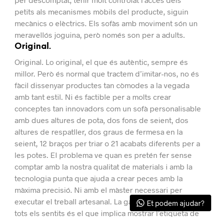
petits als mecanismes mòbils del producte, siguin
mecànics o elèctrics.
Els sofàs amb moviment són un
meravellós joguina, però només son per a adults.
Original.
Original.
Lo original, el que és autèntic, sempre és
millor.
Però és normal que tractem d’imitar-nos, no és
fàcil dissenyar productes tan còmodes a la vegada
amb tant estil.
Ni és factible per a molts crear
conceptes tan innovadors com un sofà personalisable
amb dues altures de pota, dos fons de seient, dos
altures de respatller, dos graus de fermesa en la
seient, 12 braços per triar o 21 acabats diferents per a
les potes.
El problema ve quan es pretén fer sense
comptar amb la nostra qualitat de materials i amb la
tecnologia punta que ajuda a crear peces amb la
màxima precisió. Ni amb el màster necessari per
executar el treball artesanal.
La garantia en el millor en
Et podem ajudar?
tots els sentits és el que implica mostrar l’etiqueta de