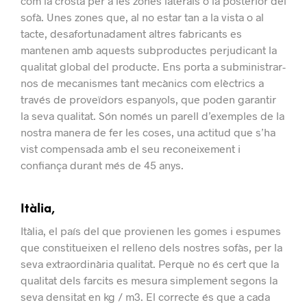
com la crosta per a les zones laterals o la posterior del
sofà.
Unes zones que, al no estar tan a la vista o al
tacte, desafortunadament altres fabricants es
mantenen amb aquests subproductes perjudicant la
qualitat global del producte.
Ens porta a subministrar-
nos de mecanismes tant mecànics com elèctrics a
través de proveïdors espanyols, que poden garantir
la seva qualitat.
Són només un parell d’exemples de la
nostra manera de fer les coses, una actitud que s’ha
vist compensada amb el seu reconeixement i
confiança durant més de 45 anys.
Itàlia,
Itàlia, el país del que provienen les gomes i espumes
que constitueixen el relleno dels nostres sofàs, per la
seva extraordinària qualitat.
Perquè no és cert que la
qualitat dels farcits es mesura simplement segons la
seva densitat en kg / m3. El correcte és que a cada