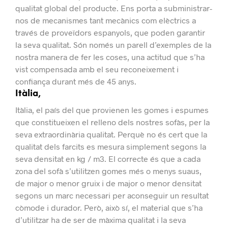
qualitat global del producte.
Ens porta a subministrar-
nos de mecanismes tant mecànics com elèctrics a
través de proveïdors espanyols, que poden garantir
la seva qualitat.
Són només un parell d’exemples de la
nostra manera de fer les coses, una actitud que s’ha
vist compensada amb el seu reconeixement i
confiança durant més de 45 anys.
Itàlia,
Itàlia, el país del que provienen les gomes i espumes
que constitueixen el relleno dels nostres sofàs, per la
seva extraordinària qualitat.
Perquè no és cert que la
qualitat dels farcits es mesura simplement segons la
seva densitat en kg / m3. El correcte és que a cada
zona del sofà s’utilitzen gomes més o menys suaus,
de major o menor gruix i de major o menor densitat
segons un marc necessari per aconseguir un resultat
còmode i durador.
Però, això sí, el material que s’ha
d’utilitzar ha de ser de màxima qualitat i la seva